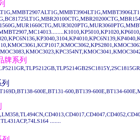
列
T1G,MMBT2907ALT1G,MMBT3904LT1G,MMBT3906LT1
1G,BC81725LT1G,MBR20100CTG,MBR20200CTG,MBR15
1560G,MUR1660CTG,MUR3020PTG,MUR3060PTG,MMBT
MBT2907,MC14013........K1010,KP5010,KP1020,KP6010
020,KPC6N136,KP3040,3104,KP4010,KPC6N139,KP404
10,KMOC3061,KCP1017,KMOC3062,KPS2801,KMOC306
MOC3083,KMOC3023,KPC354NT,KMOC3041,KMOC3042...
A品牌系列
LP5211GR,TLP5212GB,TLP5214GB2SC1815Y,2SC1815GR,
系列
T169D,BT138-600E,BT131-600,BT139-600E,BT134-600E
列
,LM358,TL494CN,CD4013,CD4017,CD4047,CD4052,CD40
TL431ACP,74LS164 .......
系列