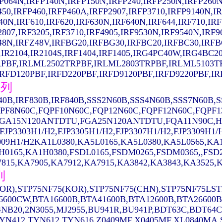
P064N,IRFP140N,IRFP150N,IRFP240,IRFP250N,IRFP260N
450,IRFP460,IRFP460A,IRFP2907,IRFP3710,IRFP9140N,I
40N,IRF610,IRF620,IRF630N,IRF640N,IRF644,IRF710,IRF
2807,IRF3205,IRF3710,IRF4905,IRF9530N,IRF9540N,IRF
48N,IRFZ48V,IRFBG20,IRFBG30,IRFBC20,IRFBC30,IRFB
,IR2104,IR2104S,IRF1404,IRF1405,IRG4PC40W,IRG4B
PBF,IRLML2502TRPBF,IRLML2803TRPBF,IRLML5103T
FD120PBF,IRFD220PBF,IRFD9120PBF,IRFD9220PBF,IRFR
系列
640B,IRF830B,IRF840B,SSS2N60B,SSS4N60B,SSS7N60B
PF8N60C,FQPF10N60C,FQP12N60C,FQPF12N60C,FQPF1
GA15N120ANTDTU,FGA25N120ANTDTU,FQA11N90C,H11
,FJP3303H1/H2,FJP3305H1/H2,FJP3307H1/H2,FJP3309H1
009H1/H2KA1L0380,KA5L0165,KA5L0380,KA5L0565,K
H0165,KA1H0380,FSDL0165,FSDM0265,FSDM0365,,FSD
815,KA7905,KA7912,KA7915,KA3842,KA3843,KA3525,K
列
OR),STP75NF75(KOR),STP75NF75(CHN),STP75NF75LST
6600CW,BTA16600B,BTA41600B,BTA12600B,BTA26600B
NB20,2N3055,MJ2955,BU941R,BU941P,BDT63C,BDT64C
YN412,TYN612,TYN616,Z0409MF,X0405MF,XL0840MA,ST