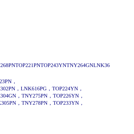
268PN
TOP221PNTOP243YNTNY264GNLNK36
223PN，
302PN，LNK616PG，TOP224YN，
K304GN，TNY275PN，TOP226YN，
K305PN，TNY278PN，TOP233YN，