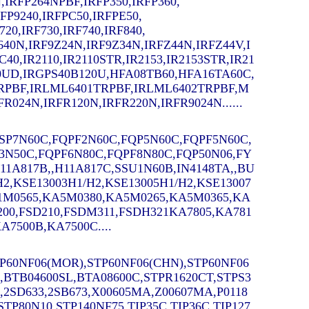
,IRFP264NPBF,IRFP350,IRFP360,
RFP9240,IRFPC50,IRFPE50,
720,IRF730,IRF740,IRF840,
9640N,IRF9Z24N,
IRF9Z34N,IRFZ44N,IRFZ44V,I
C40,
IR2110,IR2110STR,IR2153,IR2153STR,IR21
C20UD,IRGPS40B120U,HFA08TB60,HFA16TA60C,
RPBF,IRLML6401TRPBF,IRLML6402TRPBF,M
024N,IRFR120N,IRFR220N,IRFR9024N......
,SSP7N60C,FQPF2N60C,FQP5N60C,FQPF5N60C,
3N50C,FQPF6N80C,FQPF8N80C,FQP50N06,FY
A817B,,H11A817C,SSU1N60B,IN4148TA,,BU
/H2,KSE13003H1/H2,KSE13005H1/H2,KSE13007
A1M0565,KA5M0380,KA5M0265,KA5M0365,KA
200,FSD210,FSDM311,FSDH321KA7805,KA781
A7500B,KA7500C....
P60NF06(MOR),STP60NF06(CHN),STP60NF06
,BTB04600SL,BTA08600C,STPR1620CT,STPS3
,2SD633,2SB673,X00605MA,Z00607MA,P0118
P80N10,STP140NF75,TIP35C,TIP36C,TIP127,