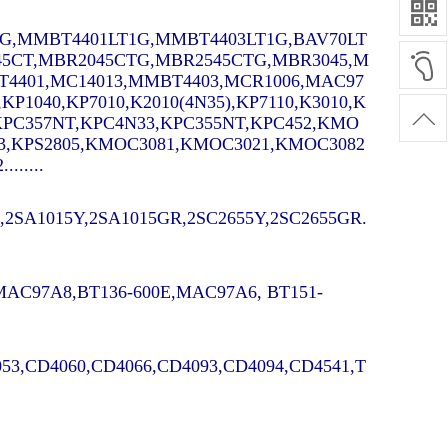
G,MMBT4401LT1G,MMBT4403LT1G,BAV70LT
45CT,MBR2045CTG,MBR2545CTG,MBR3045,M
4401,MC14013,MMBT4403,MCR1006,MAC97
,KP1040,KP7010,K2010(4N35),KP7110,K3010,K
0,KPC357NT,KPC4N33,KPC355NT,KPC452,KMO
3,KPS2805,KMOC3081,KMOC3021,KMOC3082
.....
2SA1015Y,2SA1015GR,2SC2655Y,2SC2655GR.
,MAC97A8,BT136-600E,MAC97A6, BT151-
53,CD4060,CD4066,CD4093,CD4094,CD4541,T