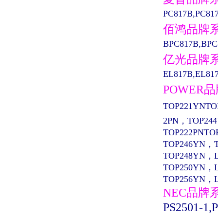
PC817B,PC81
佰鸿品牌
BPC817B,BPC
亿光品牌
EL817B,EL817
POWER
TOP221YNTO
2PN，TOP24
TOP222PNTO
TOP246YN，
TOP248YN，
TOP250YN，
TOP256YN，
NEC品牌
PS2501-1,