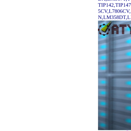
TIP142,TIP14
5CV,L7806CV
N,LM358DT,LM