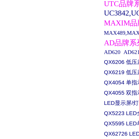
UTC品牌
UC3842,UC
MAXIM
MAX489,MAX0
AD品牌
AD620 AD621 
QX6206 低
QX6219 
QX4054 
QX4055 
LED显示屏/灯
QX5223 L
QX5595 L
QX62726 L