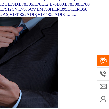
A,BUL39D,L78L05,L78L12,L78L09,L78L08,L780
V,L7912CV,L7915CV,LM393N,LM393DT,LM358
,VIPER22ADIP,VIPER53ADIP...........