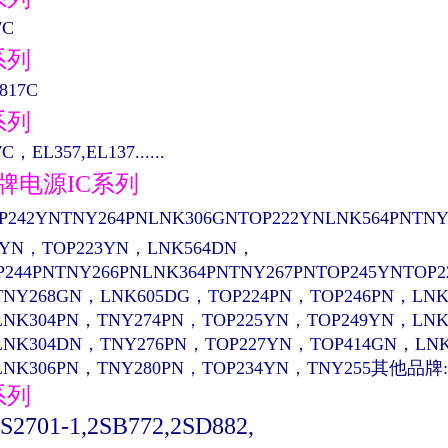
7C
系列
817C
系列
C，EL357,EL137......
品牌电源IC系列
P242YNTNY264PNLNK306GNTOP222YNLNK564PNTNY
4YN，TOP223YN，LNK564DN，
P244PNTNY266PNLNK364PNTNY267PNTOP245YNTOP
TNY268GN，LNK605DG，TOP224PN，TOP246PN，LNK
LNK304PN，TNY274PN，TOP225YN，TOP249YN，LN
LNK304DN，TNY276PN，TOP227YN，TOP414GN，LN
LNK306PN，TNY280PN，TOP234YN，TNY255其他品牌:
系列
PS2701-1,2SB772,2SD882,