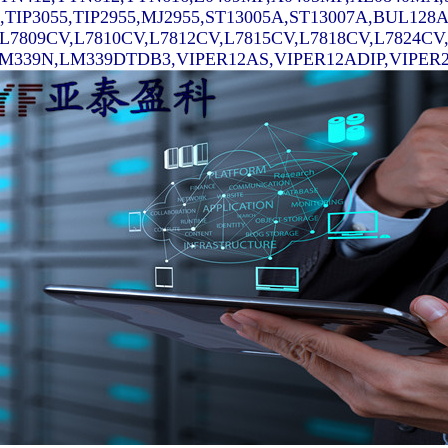
7,TIP3055,TIP2955,MJ2955,ST13005A,ST13007A,BUL128
,L7809CV,L7810CV,L7812CV,L7815CV,L7818CV,L7824C
339N,LM339DTDB3,VIPER12AS,VIPER12ADIP,VIPER22AS