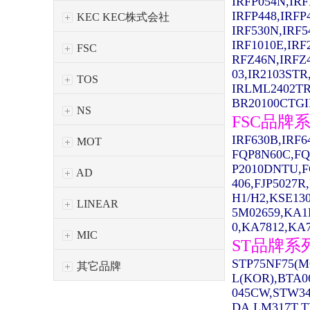
IRFP054N,IRF
IRFP448,IRFP
KEC KEC株式会社
IRF530N,IRF5
IRF1010E,IRF
FSC
RFZ46N,IRFZ
03,IR2103STR
TOS
IRLML2402TR
BR20100CTGIR
NS
FSC品牌
IRF630B,IRF
MOT
FQP8N60C,FQ
P2010DNTU,F
AD
406,FJP5027R
H1/H2,KSE13
LINEAR
5M02659,KA1
0,KA7812,KA7
MIC
ST品牌系
STP75NF75(M
其它品牌
L(KOR),BTA0
045CW,STW34
DA,LM317T,T