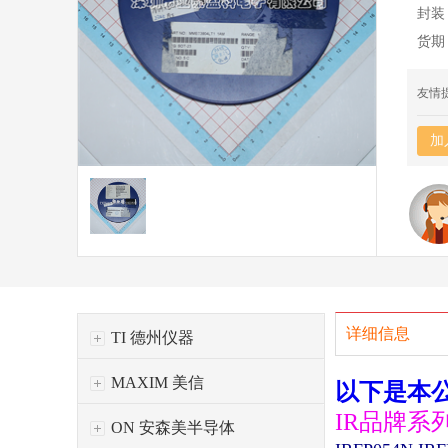
封装
货期
友情
加
详细信息
TI 德州仪器
MAXIM 美信
以下是本
IR品牌系
ON 安森美半导体