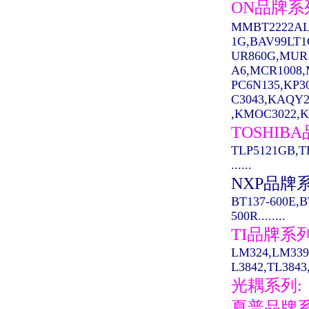
ON品牌系
MMBT2222AL
1G,BAV99LT
UR860G,MUR
A6,MCR1008,M
PC6N135,KP3
C3043,KAQY2
,KMOC3022,K
TOSHIB
TLP5121GB,T
......
NXP品牌
BT137-600E,B
500R........
TI品牌系
LM324,LM339
L3842,TL3843,
光耦系列:
夏普品牌