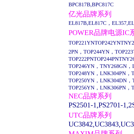
BPC817B,BPC817C
亿光品牌系列
EL817B,EL817C，EL357,EL13
POWER品牌电源IC
TOP221YNTOP242YNTNY2
2PN，TOP244YN，TOP22
TOP222PNTOP244PNTNY2
TOP246YN，TNY268GN，
TOP248YN，LNK304PN，
TOP250YN，LNK304DN，
TOP256YN，LNK306PN，
NEC品牌系列
PS2501-1,PS2701-1,2
UTC品牌系列
UC3842,UC3843,UC3
MAXIM品牌系列