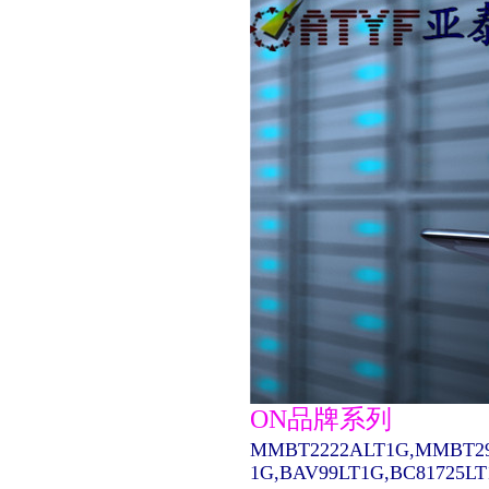
ON品牌系列
MMBT2222ALT1G,MMBT29
1G,BAV99LT1G,BC81725L