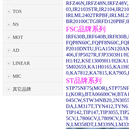
RFZ46N,IRFZ48N,IRFZ48V,
03,IR2103STR,IR2104,IR2
TOS
IRLML2402TRPBF,IRLML2
BR20100CTGIRFD120PBF,IR
NS
FSC品牌系列
IRF630B,IRF640B,IRF830
MOT
FQP8N60C,FQPF8N60C,FQ
P2010DNTU,FGA15N120AN
AD
406,FJP5027R,FJP3303H1/
H1/H2,KSE13009H1/H2KA1
LINEAR
5M02659,KA1H0165,KA1H0
0,KA7812,KA7815,KA7905,
MIC
ST品牌系列
STP75NF75(MOR),STP75NF
其它品牌
L(KOR),BTA06600CW,BTA1
045CW,STW34NB20,2N3055
DA,LM317T,TYN412,TYN61
TIP142,TIP147,TIP3055,TI
5CV,L7806CV,L7809CV,L7
N,LM358DT,LM339N,LM339D