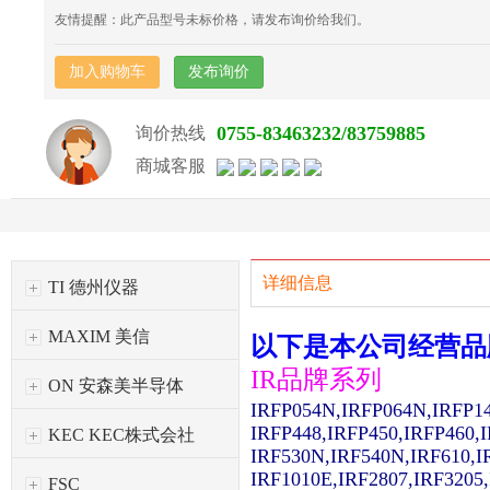
友情提醒：此产品型号未标价格，请发布询价给我们。
加入购物车
发布询价
0755-83463232/83759885
询价热线
商城客服
详细信息
TI 德州仪器
MAXIM 美信
以下是本公司经营品
IR品牌系列
ON 安森美半导体
IRFP054N,IRFP064N,IRFP1
IRFP448,IRFP450,IRFP460,
KEC KEC株式会社
IRF530N,IRF540N,IRF610,I
IRF1010E,IRF2807,IRF3205
FSC