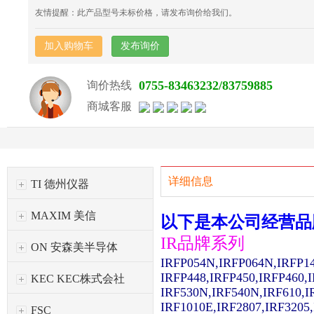
友情提醒：此产品型号未标价格，请发布询价给我们。
加入购物车
发布询价
0755-83463232/83759885
询价热线
商城客服
详细信息
TI 德州仪器
MAXIM 美信
以下是本公司经营品
IR品牌系列
ON 安森美半导体
IRFP054N,IRFP064N,IRFP1
IRFP448,IRFP450,IRFP460,
KEC KEC株式会社
IRF530N,IRF540N,IRF610,I
IRF1010E,IRF2807,IRF3205
FSC