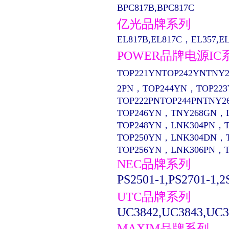
BPC817B,BPC817C
亿光品牌系列
EL817B,EL817C，EL357,EL13
POWER品牌电源IC
TOP221YNTOP242YNTNY2
2PN，TOP244YN，TOP22
TOP222PNTOP244PNTNY2
TOP246YN，TNY268GN，
TOP248YN，LNK304PN，
TOP250YN，LNK304DN，
TOP256YN，LNK306PN，
NEC品牌系列
PS2501-1,PS2701-1,2
UTC品牌系列
UC3842,UC3843,UC3
MAXIM品牌系列