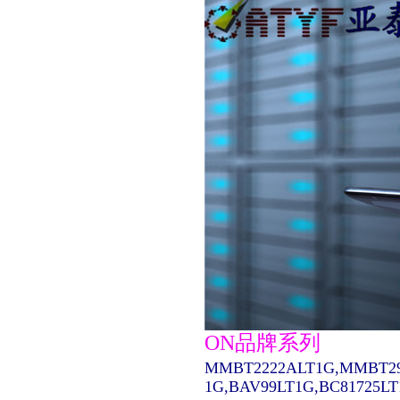
ON品牌系列
MMBT2222ALT1G,MMBT29
1G,BAV99LT1G,BC81725L