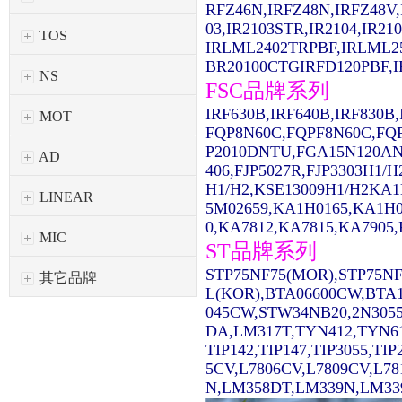
RFZ46N,IRFZ48N,IRFZ48V,
03,IR2103STR,IR2104,IR2
TOS
IRLML2402TRPBF,IRLML2
BR20100CTGIRFD120PBF,IR
NS
FSC品牌系列
IRF630B,IRF640B,IRF830
MOT
FQP8N60C,FQPF8N60C,FQ
P2010DNTU,FGA15N120AN
AD
406,FJP5027R,FJP3303H1/
H1/H2,KSE13009H1/H2KA1
LINEAR
5M02659,KA1H0165,KA1H0
0,KA7812,KA7815,KA7905,
MIC
ST品牌系列
STP75NF75(MOR),STP75NF
其它品牌
L(KOR),BTA06600CW,BTA1
045CW,STW34NB20,2N3055
DA,LM317T,TYN412,TYN61
TIP142,TIP147,TIP3055,TI
5CV,L7806CV,L7809CV,L7
N,LM358DT,LM339N,LM339D