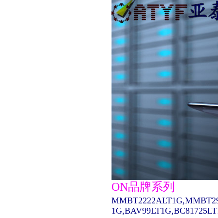
ON品牌系列
MMBT2222ALT1G,MMBT29
1G,BAV99LT1G,BC81725L