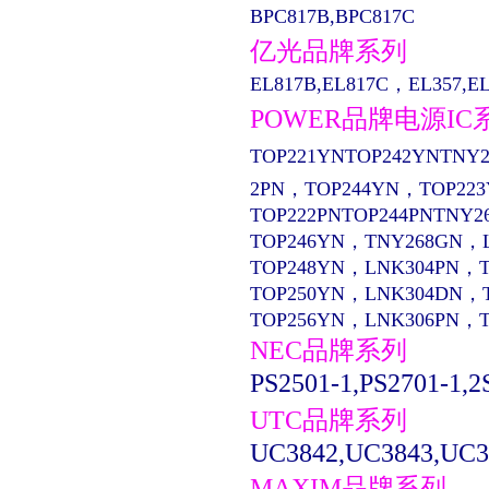
BPC817B,BPC817C
亿光品牌系列
EL817B,EL817C，EL357,EL13
POWER品牌电源IC
TOP221YNTOP242YNTNY2
2PN，TOP244YN，TOP22
TOP222PNTOP244PNTNY2
TOP246YN，TNY268GN，
TOP248YN，LNK304PN，
TOP250YN，LNK304DN，
TOP256YN，LNK306PN，
NEC品牌系列
PS2501-1,PS2701-1,2
UTC品牌系列
UC3842,UC3843,UC3
MAXIM品牌系列