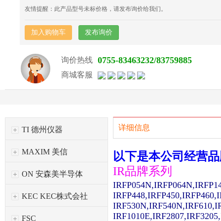
友情提醒：此产品型号未标价格，请发布询价给我们。
加入购物车
发布询价
0755-83463232/83759885
询价热线
商城客服
详细信息
TI 德州仪器
MAXIM 美信
以下是本公司经营品
IR品牌系列
ON 安森美半导体
IRFP054N,IRFP064N,IRFP1
IRFP448,IRFP450,IRFP460,
KEC KEC株式会社
IRF530N,IRF540N,IRF610,I
IRF1010E,IRF2807,IRF3205
FSC