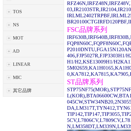
RFZ46N,IRFZ48N,IRFZ48V,
03,IR2103STR,IR2104,IR2
TOS
IRLML2402TRPBF,IRLML2
BR20100CTGIRFD120PBF,IR
NS
FSC品牌系列
IRF630B,IRF640B,IRF830
MOT
FQP8N60C,FQPF8N60C,FQ
P2010DNTU,FGA15N120AN
AD
406,FJP5027R,FJP3303H1/
H1/H2,KSE13009H1/H2KA1
LINEAR
5M02659,KA1H0165,KA1H0
0,KA7812,KA7815,KA7905,
MIC
ST品牌系列
STP75NF75(MOR),STP75NF
其它品牌
L(KOR),BTA06600CW,BTA1
045CW,STW34NB20,2N3055
DA,LM317T,TYN412,TYN61
TIP142,TIP147,TIP3055,TI
5CV,L7806CV,L7809CV,L7
N,LM358DT,LM339N,LM339D