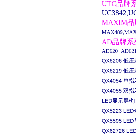
UTC品牌
UC3842,UC
MAXIM
MAX489,MAX0
AD品牌
AD620 AD621 
QX6206 低
QX6219 
QX4054 
QX4055 
LED显示屏/灯
QX5223 L
QX5595 L
QX62726 L