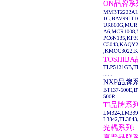
ON品牌系
MMBT2222AL
1G,BAV99LT
UR860G,MUR
A6,MCR1008,M
PC6N135,KP3
C3043,KAQY2
,KMOC3022,K
TOSHIB
TLP5121GB,T
......
NXP品牌
BT137-600E,B
500R........
TI品牌系
LM324,LM339
L3842,TL3843,
光耦系列:
夏普品牌