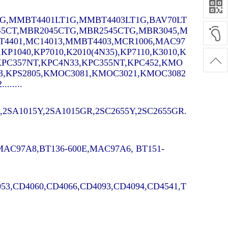
G,MMBT4401LT1G,MMBT4403LT1G,BAV70LT
45CT,MBR2045CTG,MBR2545CTG,MBR3045,M
4401,MC14013,MMBT4403,MCR1006,MAC97
,KP1040,KP7010,K2010(4N35),KP7110,K3010,K
0,KPC357NT,KPC4N33,KPC355NT,KPC452,KMO
3,KPS2805,KMOC3081,KMOC3021,KMOC3082
.....
2SA1015Y,2SA1015GR,2SC2655Y,2SC2655GR.
,MAC97A8,BT136-600E,MAC97A6, BT151-
53,CD4060,CD4066,CD4093,CD4094,CD4541,T