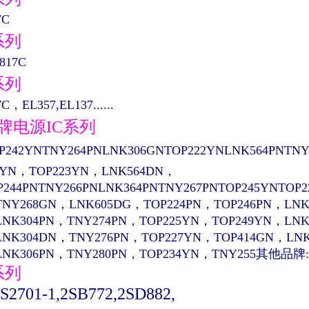
7C
系列
817C
系列
C，EL357,EL137......
品牌电源IC系列
P242YNTNY264PNLNK306GNTOP222YNLNK564PNTNY
4YN，TOP223YN，LNK564DN，
P244PNTNY266PNLNK364PNTNY267PNTOP245YNTOP
TNY268GN，LNK605DG，TOP224PN，TOP246PN，LNK
LNK304PN，TNY274PN，TOP225YN，TOP249YN，LN
LNK304DN，TNY276PN，TOP227YN，TOP414GN，LN
LNK306PN，TNY280PN，TOP234YN，TNY255其他品牌:
系列
PS2701-1,2SB772,2SD882,