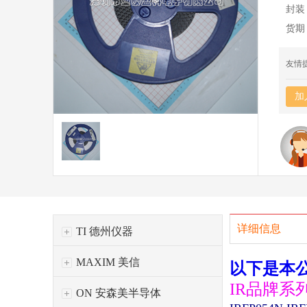
封装
货期
友情
加
详细信息
TI 德州仪器
MAXIM 美信
以下是本
IR品牌系
ON 安森美半导体