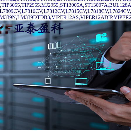
7,TIP3055,TIP2955,MJ2955,ST13005A,ST13007A,BUL128
,L7809CV,L7810CV,L7812CV,L7815CV,L7818CV,L7824C
339N,LM339DTDB3,VIPER12AS,VIPER12ADIP,VIPER22AS