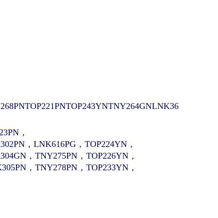
268PN
TOP221PNTOP243YNTNY264GNLNK36
223PN，
302PN，LNK616PG，TOP224YN，
K304GN，TNY275PN，TOP226YN，
K305PN，TNY278PN，TOP233YN，