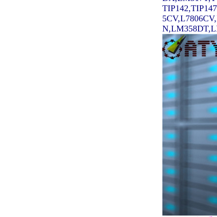
TIP142,TIP14
5CV,L7806CV
N,LM358DT,LM