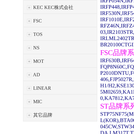
IRFP054N,IRF
IRFP448,IRFP
KEC KEC株式会社
IRF530N,IRF5
IRF1010E,IRF
FSC
RFZ46N,IRFZ
03,IR2103STR
TOS
IRLML2402TR
BR20100CTGIR
NS
FSC品牌
IRF630B,IRF
MOT
FQP8N60C,FQ
P2010DNTU,F
AD
406,FJP5027R
H1/H2,KSE13
LINEAR
5M02659,KA1
0,KA7812,KA7
MIC
ST品牌系
STP75NF75(M
其它品牌
L(KOR),BTA0
045CW,STW34
DA,LM317T,T