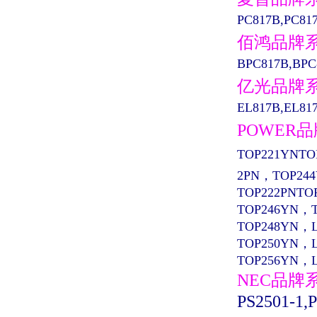
PC817B,PC81
佰鸿品牌
BPC817B,BPC
亿光品牌
EL817B,EL817
POWER
TOP221YNTO
2PN，TOP24
TOP222PNTO
TOP246YN，
TOP248YN，
TOP250YN，
TOP256YN，
NEC品牌
PS2501-1,