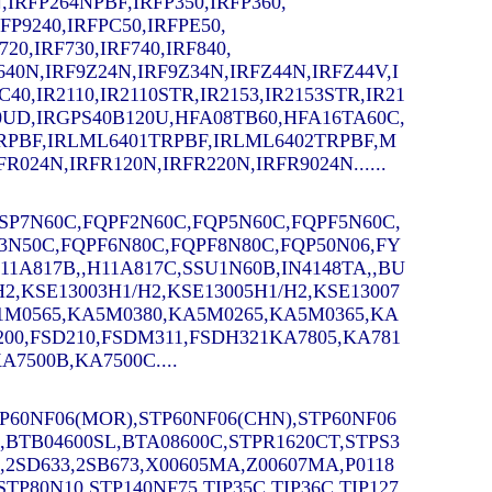
,IRFP264NPBF,IRFP350,IRFP360,
RFP9240,IRFPC50,IRFPE50,
720,IRF730,IRF740,IRF840,
9640N,IRF9Z24N,
IRF9Z34N,IRFZ44N,IRFZ44V,I
C40,
IR2110,IR2110STR,IR2153,IR2153STR,IR21
C20UD,IRGPS40B120U,HFA08TB60,HFA16TA60C,
RPBF,IRLML6401TRPBF,IRLML6402TRPBF,M
024N,IRFR120N,IRFR220N,IRFR9024N......
,SSP7N60C,FQPF2N60C,FQP5N60C,FQPF5N60C,
3N50C,FQPF6N80C,FQPF8N80C,FQP50N06,FY
A817B,,H11A817C,SSU1N60B,IN4148TA,,BU
/H2,KSE13003H1/H2,KSE13005H1/H2,KSE13007
A1M0565,KA5M0380,KA5M0265,KA5M0365,KA
200,FSD210,FSDM311,FSDH321KA7805,KA781
A7500B,KA7500C....
P60NF06(MOR),STP60NF06(CHN),STP60NF06
,BTB04600SL,BTA08600C,STPR1620CT,STPS3
,2SD633,2SB673,X00605MA,Z00607MA,P0118
P80N10,STP140NF75,TIP35C,TIP36C,TIP127,