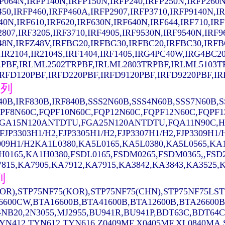
P064N,IRFP140N,IRFP150N,IRFP240,IRFP250N,IRFP260N
450,IRFP460,IRFP460A,IRFP2907,IRFP3710,IRFP9140N,I
40N,IRF610,IRF620,IRF630N,IRF640N,IRF644,IRF710,IRF
2807,IRF3205,IRF3710,IRF4905,IRF9530N,IRF9540N,IRF
48N,IRFZ48V,IRFBG20,IRFBG30,IRFBC20,IRFBC30,IRFB
,IR2104,IR2104S,IRF1404,IRF1405,IRG4PC40W,IRG4B
PBF,IRLML2502TRPBF,IRLML2803TRPBF,IRLML5103T
FD120PBF,IRFD220PBF,IRFD9120PBF,IRFD9220PBF,IRFR
系列
640B,IRF830B,IRF840B,SSS2N60B,SSS4N60B,SSS7N60B
PF8N60C,FQPF10N60C,FQP12N60C,FQPF12N60C,FQPF1
GA15N120ANTDTU,FGA25N120ANTDTU,FQA11N90C,H11
,FJP3303H1/H2,FJP3305H1/H2,FJP3307H1/H2,FJP3309H1
009H1/H2KA1L0380,KA5L0165,KA5L0380,KA5L0565,K
H0165,KA1H0380,FSDL0165,FSDM0265,FSDM0365,,FSD
815,KA7905,KA7912,KA7915,KA3842,KA3843,KA3525,K
列
OR),STP75NF75(KOR),STP75NF75(CHN),STP75NF75LST
6600CW,BTA16600B,BTA41600B,BTA12600B,BTA26600B
NB20,2N3055,MJ2955,BU941R,BU941P,BDT63C,BDT64C
YN412,TYN612,TYN616,Z0409MF,X0405MF,XL0840MA,ST