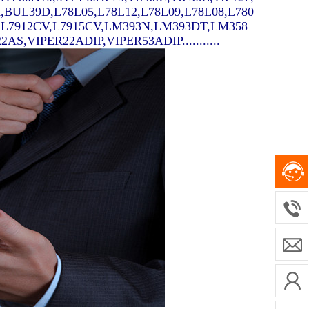
A,BUL39D,L78L05,L78L12,L78L09,L78L08,L780
V,L7912CV,L7915CV,LM393N,LM393DT,LM358
,VIPER22ADIP,VIPER53ADIP...........