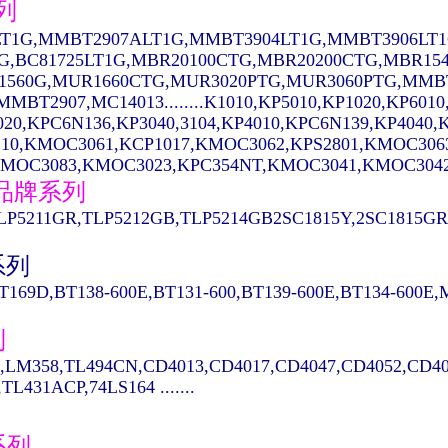
列
T1G,MMBT2907ALT1G,MMBT3904LT1G,MMBT3906LT1
1G,BC81725LT1G,MBR20100CTG,MBR20200CTG,MBR15
1560G,MUR1660CTG,MUR3020PTG,MUR3060PTG,MMBT
MBT2907,MC14013........K1010,KP5010,KP1020,KP6010
020,KPC6N136,KP3040,3104,KP4010,KPC6N139,KP404
10,KMOC3061,KCP1017,KMOC3062,KPS2801,KMOC306
MOC3083,KMOC3023,KPC354NT,KMOC3041,KMOC3042...
A品牌系列
LP5211GR,TLP5212GB,TLP5214GB2SC1815Y,2SC1815GR,
系列
T169D,BT138-600E,BT131-600,BT139-600E,BT134-600E
列
,LM358,TL494CN,CD4013,CD4017,CD4047,CD4052,CD40
TL431ACP,74LS164 .......
系列