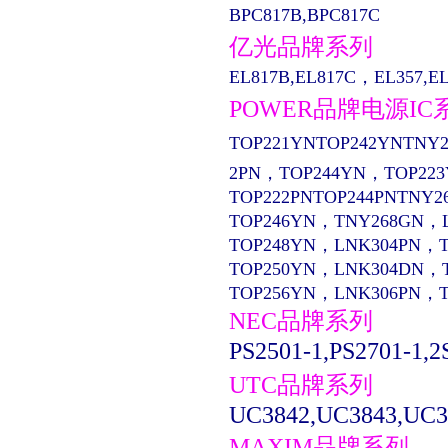
BPC817B,BPC817C
亿光品牌系列
EL817B,EL817C，EL357,EL13
POWER品牌电源IC
TOP221YNTOP242YNTNY2
2PN，TOP244YN，TOP22
TOP222PNTOP244PNTNY2
TOP246YN，TNY268GN，
TOP248YN，LNK304PN，
TOP250YN，LNK304DN，
TOP256YN，LNK306PN，
NEC品牌系列
PS2501-1,PS2701-1,2
UTC品牌系列
UC3842,UC3843,UC3
MAXIM品牌系列