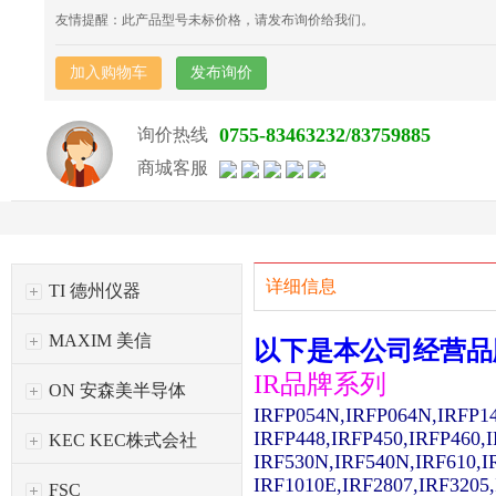
友情提醒：此产品型号未标价格，请发布询价给我们。
加入购物车
发布询价
0755-83463232/83759885
询价热线
商城客服
详细信息
TI 德州仪器
MAXIM 美信
以下是本公司经营品
IR品牌系列
ON 安森美半导体
IRFP054N,IRFP064N,IRFP1
IRFP448,IRFP450,IRFP460,
KEC KEC株式会社
IRF530N,IRF540N,IRF610,I
IRF1010E,IRF2807,IRF3205
FSC