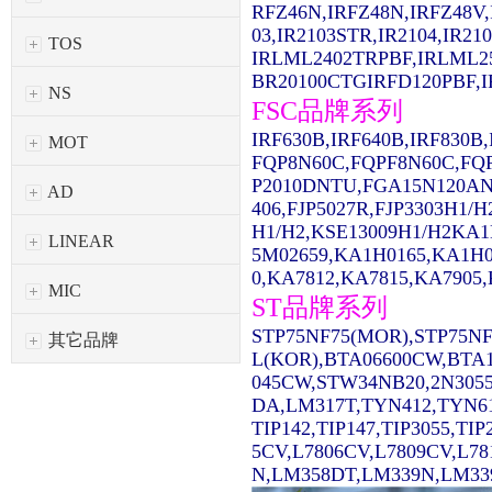
RFZ46N,IRFZ48N,IRFZ48V,
03,IR2103STR,IR2104,IR2
TOS
IRLML2402TRPBF,IRLML2
BR20100CTGIRFD120PBF,IR
NS
FSC品牌系列
IRF630B,IRF640B,IRF830
MOT
FQP8N60C,FQPF8N60C,FQ
P2010DNTU,FGA15N120AN
AD
406,FJP5027R,FJP3303H1/
H1/H2,KSE13009H1/H2KA1
LINEAR
5M02659,KA1H0165,KA1H0
0,KA7812,KA7815,KA7905,
MIC
ST品牌系列
STP75NF75(MOR),STP75NF
其它品牌
L(KOR),BTA06600CW,BTA1
045CW,STW34NB20,2N3055
DA,LM317T,TYN412,TYN61
TIP142,TIP147,TIP3055,TI
5CV,L7806CV,L7809CV,L7
N,LM358DT,LM339N,LM339D