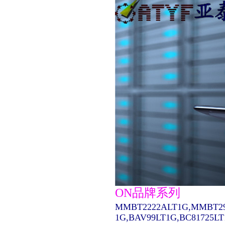
ON品牌系列
MMBT2222ALT1G,MMBT29
1G,BAV99LT1G,BC81725L