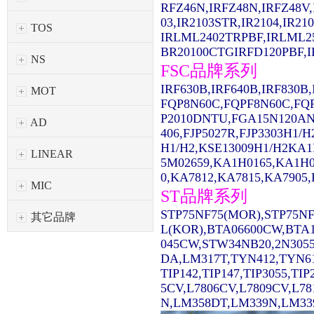
RFZ46N,IRFZ48N,IRFZ48V,
03,IR2103STR,IR2104,IR2
TOS
IRLML2402TRPBF,IRLML2
BR20100CTGIRFD120PBF,IR
NS
FSC品牌系列
IRF630B,IRF640B,IRF830
MOT
FQP8N60C,FQPF8N60C,FQ
P2010DNTU,FGA15N120AN
AD
406,FJP5027R,FJP3303H1/
H1/H2,KSE13009H1/H2KA1
LINEAR
5M02659,KA1H0165,KA1H0
0,KA7812,KA7815,KA7905,
MIC
ST品牌系列
STP75NF75(MOR),STP75NF
其它品牌
L(KOR),BTA06600CW,BTA1
045CW,STW34NB20,2N3055
DA,LM317T,TYN412,TYN61
TIP142,TIP147,TIP3055,TI
5CV,L7806CV,L7809CV,L7
N,LM358DT,LM339N,LM339D