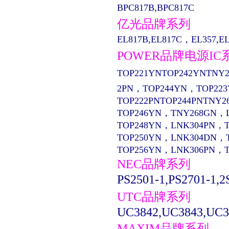
BPC817B,BPC817C
亿光品牌系列
EL817B,EL817C，EL357,EL13
POWER品牌电源IC
TOP221YNTOP242YNTNY2
2PN，TOP244YN，TOP22
TOP222PNTOP244PNTNY2
TOP246YN，TNY268GN，
TOP248YN，LNK304PN，
TOP250YN，LNK304DN，
TOP256YN，LNK306PN，
NEC品牌系列
PS2501-1,PS2701-1,2
UTC品牌系列
UC3842,UC3843,UC3
MAXIM品牌系列