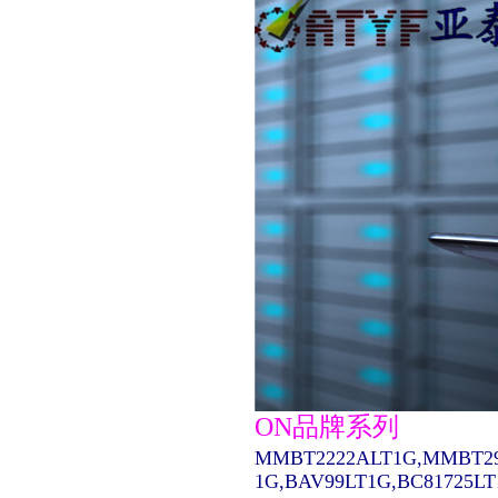
ON品牌系列
MMBT2222ALT1G,MMBT29
1G,BAV99LT1G,BC81725L