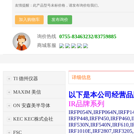
友情提醒：此产品型号未标价格，请发布询价给我们。
加入购物车
发布询价
0755-83463232/83759885
询价热线
商城客服
详细信息
TI 德州仪器
MAXIM 美信
以下是本公司经营品
IR品牌系列
ON 安森美半导体
IRFP054N,IRFP064N,IRFP1
IRFP448,IRFP450,IRFP460,
KEC KEC株式会社
IRF530N,IRF540N,IRF610,I
IRF1010E,IRF2807,IRF3205
FSC