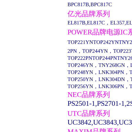
BPC817B,BPC817C
亿光品牌系列
EL817B,EL817C，EL357,EL13
POWER品牌电源IC
TOP221YNTOP242YNTNY2
2PN，TOP244YN，TOP22
TOP222PNTOP244PNTNY2
TOP246YN，TNY268GN，
TOP248YN，LNK304PN，
TOP250YN，LNK304DN，
TOP256YN，LNK306PN，
NEC品牌系列
PS2501-1,PS2701-1,2
UTC品牌系列
UC3842,UC3843,UC3
MAXIM品牌系列