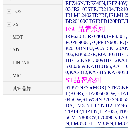
RFZ46N,IRFZ48N,IRFZ48V,
03,IR2103STR,IR2104,IR2
TOS
IRLML2402TRPBF,IRLML2
BR20100CTGIRFD120PBF,IR
NS
FSC品牌系列
IRF630B,IRF640B,IRF830
MOT
FQP8N60C,FQPF8N60C,FQ
P2010DNTU,FGA15N120AN
AD
406,FJP5027R,FJP3303H1/
H1/H2,KSE13009H1/H2KA1
LINEAR
5M02659,KA1H0165,KA1H0
0,KA7812,KA7815,KA7905,
MIC
ST品牌系列
STP75NF75(MOR),STP75NF
其它品牌
L(KOR),BTA06600CW,BTA1
045CW,STW34NB20,2N3055
DA,LM317T,TYN412,TYN61
TIP142,TIP147,TIP3055,TI
5CV,L7806CV,L7809CV,L7
N,LM358DT,LM339N,LM339D