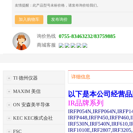
友情提醒：此产品型号未标价格，请发布询价给我们。
加入购物车
发布询价
0755-83463232/83759885
询价热线
商城客服
详细信息
TI 德州仪器
MAXIM 美信
以下是本公司经营品
IR品牌系列
ON 安森美半导体
IRFP054N,IRFP064N,IRFP1
IRFP448,IRFP450,IRFP460,
KEC KEC株式会社
IRF530N,IRF540N,IRF610,I
IRF1010E,IRF2807,IRF3205
FSC