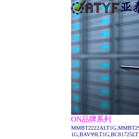
ON品牌系列
MMBT2222ALT1G,MMBT29
1G,BAV99LT1G,BC81725L