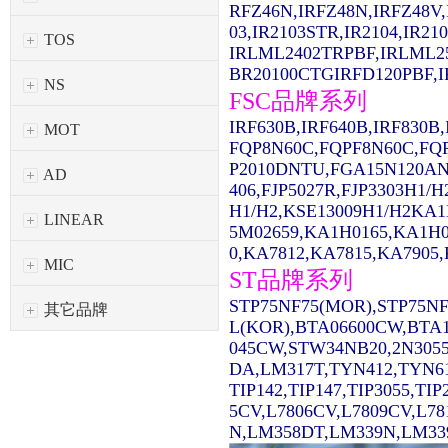
RFZ46N,IRFZ48N,IRFZ48V,
03,IR2103STR,IR2104,IR2
TOS
IRLML2402TRPBF,IRLML2
BR20100CTGIRFD120PBF,IR
NS
FSC品牌系列
IRF630B,IRF640B,IRF830
MOT
FQP8N60C,FQPF8N60C,FQ
P2010DNTU,FGA15N120AN
AD
406,FJP5027R,FJP3303H1/
H1/H2,KSE13009H1/H2KA1
LINEAR
5M02659,KA1H0165,KA1H0
0,KA7812,KA7815,KA7905,
MIC
ST品牌系列
STP75NF75(MOR),STP75NF
其它品牌
L(KOR),BTA06600CW,BTA1
045CW,STW34NB20,2N3055
DA,LM317T,TYN412,TYN61
TIP142,TIP147,TIP3055,TI
5CV,L7806CV,L7809CV,L7
N,LM358DT,LM339N,LM339D