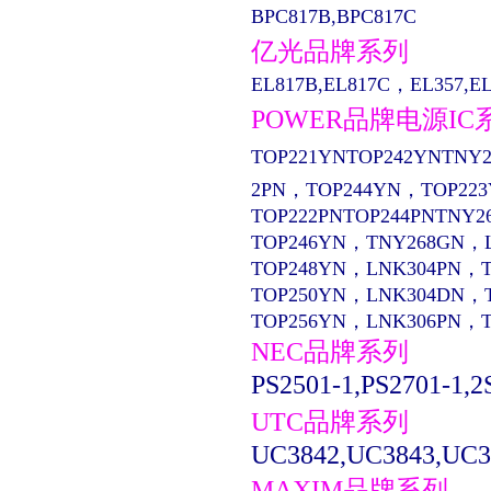
BPC817B,BPC817C
亿光品牌系列
EL817B,EL817C，EL357,EL13
POWER品牌电源IC
TOP221YNTOP242YNTNY2
2PN，TOP244YN，TOP22
TOP222PNTOP244PNTNY2
TOP246YN，TNY268GN，
TOP248YN，LNK304PN，
TOP250YN，LNK304DN，
TOP256YN，LNK306PN，
NEC品牌系列
PS2501-1,PS2701-1,2
UTC品牌系列
UC3842,UC3843,UC3
MAXIM品牌系列