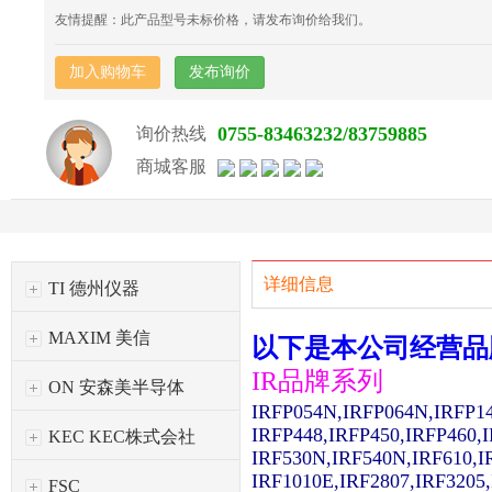
友情提醒：此产品型号未标价格，请发布询价给我们。
加入购物车
发布询价
0755-83463232/83759885
询价热线
商城客服
详细信息
TI 德州仪器
MAXIM 美信
以下是本公司经营品
IR品牌系列
ON 安森美半导体
IRFP054N,IRFP064N,IRFP1
IRFP448,IRFP450,IRFP460,
KEC KEC株式会社
IRF530N,IRF540N,IRF610,I
IRF1010E,IRF2807,IRF3205
FSC