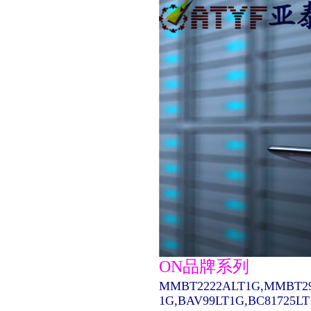
ON品牌系列
MMBT2222ALT1G,MMBT29
1G,BAV99LT1G,BC81725L