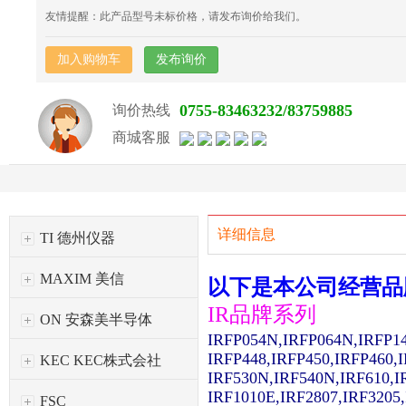
友情提醒：此产品型号未标价格，请发布询价给我们。
加入购物车
发布询价
0755-83463232/83759885
询价热线
商城客服
详细信息
TI 德州仪器
MAXIM 美信
以下是本公司经营品
IR品牌系列
ON 安森美半导体
IRFP054N,IRFP064N,IRFP1
IRFP448,IRFP450,IRFP460,
KEC KEC株式会社
IRF530N,IRF540N,IRF610,I
IRF1010E,IRF2807,IRF3205
FSC