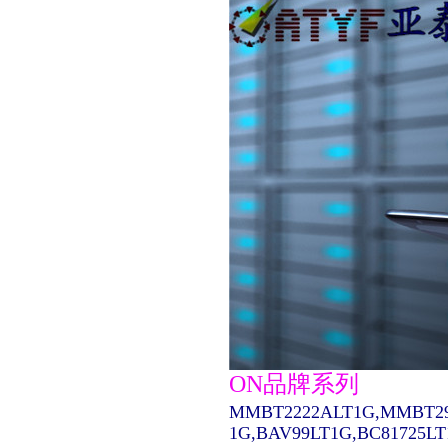
ON品牌系列
MMBT2222ALT1G,MMBT29
1G,BAV99LT1G,BC81725L