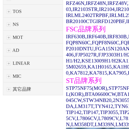
RFZ46N,IRFZ48N,IRFZ48V,
03,IR2103STR,IR2104,IR2
TOS
IRLML2402TRPBF,IRLML2
BR20100CTGIRFD120PBF,IR
NS
FSC品牌系列
IRF630B,IRF640B,IRF830
MOT
FQP8N60C,FQPF8N60C,FQ
P2010DNTU,FGA15N120AN
AD
406,FJP5027R,FJP3303H1/
H1/H2,KSE13009H1/H2KA1
LINEAR
5M02659,KA1H0165,KA1H0
0,KA7812,KA7815,KA7905,
MIC
ST品牌系列
STP75NF75(MOR),STP75NF
其它品牌
L(KOR),BTA06600CW,BTA1
045CW,STW34NB20,2N3055
DA,LM317T,TYN412,TYN61
TIP142,TIP147,TIP3055,TI
5CV,L7806CV,L7809CV,L7
N,LM358DT,LM339N,LM339D