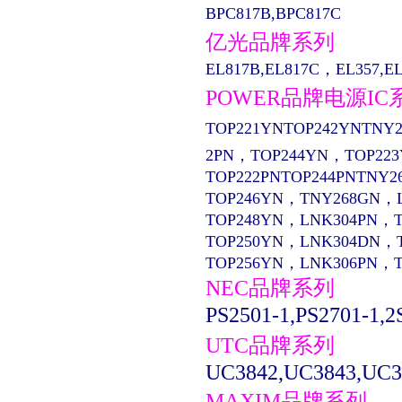
BPC817B,BPC817C
亿光品牌系列
EL817B,EL817C，EL357,EL13
POWER品牌电源IC
TOP221YNTOP242YNTNY2
2PN，TOP244YN，TOP22
TOP222PNTOP244PNTNY2
TOP246YN，TNY268GN，
TOP248YN，LNK304PN，
TOP250YN，LNK304DN，
TOP256YN，LNK306PN，
NEC品牌系列
PS2501-1,PS2701-1,2
UTC品牌系列
UC3842,UC3843,UC3
MAXIM品牌系列