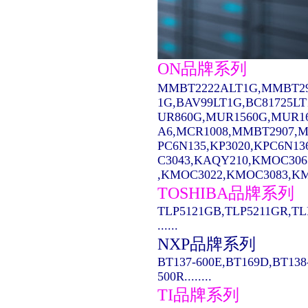
ON品牌系列
MMBT2222ALT1G,MMBT29
1G,BAV99LT1G,BC81725L
UR860G,MUR1560G,MUR1
A6,MCR1008,MMBT2907,MC14
PC6N135,KP3020,KPC6N13
C3043,KAQY210,KMOC306
,KMOC3022,KMOC3083,KMO
TOSHIBA品牌系列
TLP5121GB,TLP5211GR,TL
......
NXP品牌系列
BT137-600E,BT169D,BT138
500R........
TI品牌系列