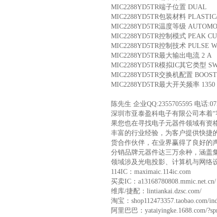
MIC2288YD5TR端子位置 DUAL
MIC2288YD5TR包装材料 PLASTI
MIC2288YD5TR温度等级 AUTOM
MIC2288YD5TR控制模式 PEAK C
MIC2288YD5TR控制技术 PULSE 
MIC2288YD5TR最大输出电流 2 A
MIC2288YD5TR模拟IC其它类型 SW
MIC2288YD5TR交换机配置 BOOS
MIC2288YD5TR最大开关频率 1350 
陈先生 企业QQ:2355705595 电话:0755
深圳市亚泰盈科电子有限公司本着“
果您也在寻找电子元器件领域有资
丰富的行业经验，为客户提供快捷
货合作伙伴，在业界赢得了良好的声
分销品牌元器件达三万余种，涵盖
领域涉及光电投影、计算机与网络设
114IC：maximaic.114ic.com
买卖IC：a13168780808.mmic.net.cn/
维库/捷配：lintiankai.dzsc.com/
淘宝：shop112473357.taobao.com/ind
阿里巴巴：yataiyingke.1688.com/?sp