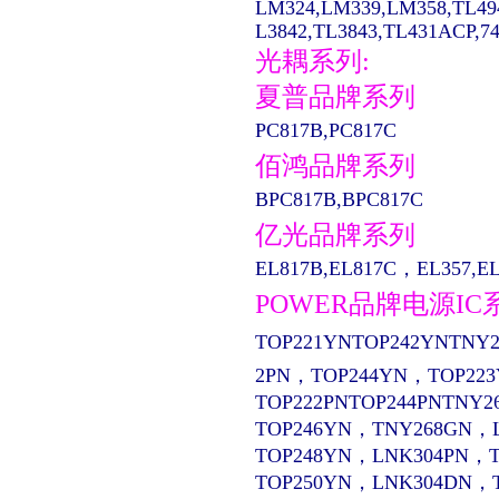
LM324,LM339,LM358,TL49
L3842,TL3843,TL431ACP,74LS
光耦系列:
夏普品牌系列
PC817B,PC817C
佰鸿品牌系列
BPC817B,BPC817C
亿光品牌系列
EL817B,EL817C，EL357,EL13
POWER品牌电源IC
TOP221YNTOP242YNTNY2
2PN，TOP244YN，TOP22
TOP222PNTOP244PNTNY2
TOP246YN，TNY268GN，
TOP248YN，LNK304PN，
TOP250YN，LNK304DN，