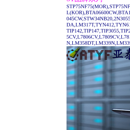
STP75NF75(MOR),STP75NF
L(KOR),BTA06600CW,BTA1
045CW,STW34NB20,2N3055
DA,LM317T,TYN412,TYN61
TIP142,TIP147,TIP3055,TI
5CV,L7806CV,L7809CV,L7
N,LM358DT,LM339N,LM339D