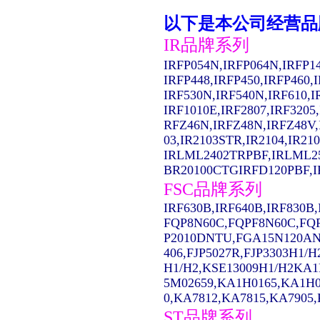
以下是本公司经营品
IR品牌系列
IRFP054N,IRFP064N,IRFP1
IRFP448,IRFP450,IRFP460,
IRF530N,IRF540N,IRF610,I
IRF1010E,IRF2807,IRF3205
RFZ46N,IRFZ48N,IRFZ48V,
03,IR2103STR,IR2104,IR2
IRLML2402TRPBF,IRLML2
BR20100CTGIRFD120PBF,IR
FSC品牌系列
IRF630B,IRF640B,IRF830
FQP8N60C,FQPF8N60C,FQ
P2010DNTU,FGA15N120AN
406,FJP5027R,FJP3303H1/
H1/H2,KSE13009H1/H2KA1
5M02659,KA1H0165,KA1H0
0,KA7812,KA7815,KA7905,
ST品牌系列