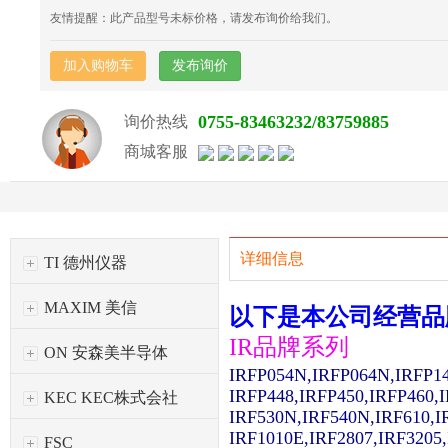
友情提醒：此产品型号未标价格，请发布询价给我们。
加入购物车
发布询价
0755-83463232/83759885
询价热线
商城客服
详细信息
TI 德州仪器
MAXIM 美信
以下是本公司经营品
IR品牌系列
ON 安森美半导体
IRFP054N,IRFP064N,IRFP1
IRFP448,IRFP450,IRFP460,
KEC KEC株式会社
IRF530N,IRF540N,IRF610,I
IRF1010E,IRF2807,IRF3205
FSC