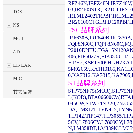
RFZ46N,IRFZ48N,IRFZ48V,
03,IR2103STR,IR2104,IR2
TOS
IRLML2402TRPBF,IRLML2
BR20100CTGIRFD120PBF,IR
NS
FSC品牌系列
IRF630B,IRF640B,IRF830
MOT
FQP8N60C,FQPF8N60C,FQ
P2010DNTU,FGA15N120AN
AD
406,FJP5027R,FJP3303H1/
H1/H2,KSE13009H1/H2KA1
LINEAR
5M02659,KA1H0165,KA1H0
0,KA7812,KA7815,KA7905,
MIC
ST品牌系列
STP75NF75(MOR),STP75NF
其它品牌
L(KOR),BTA06600CW,BTA1
045CW,STW34NB20,2N3055
DA,LM317T,TYN412,TYN61
TIP142,TIP147,TIP3055,TI
5CV,L7806CV,L7809CV,L7
N,LM358DT,LM339N,LM339D