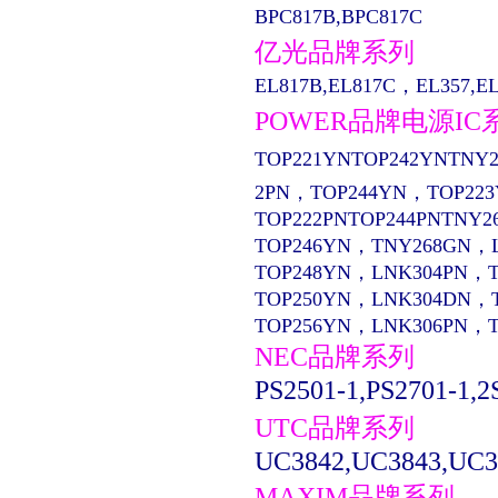
BPC817B,BPC817C
亿光品牌系列
EL817B,EL817C，EL357,EL13
POWER品牌电源IC
TOP221YNTOP242YNTNY2
2PN，TOP244YN，TOP22
TOP222PNTOP244PNTNY2
TOP246YN，TNY268GN，
TOP248YN，LNK304PN，
TOP250YN，LNK304DN，
TOP256YN，LNK306PN，
NEC品牌系列
PS2501-1,PS2701-1,2
UTC品牌系列
UC3842,UC3843,UC3
MAXIM品牌系列