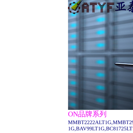
ON品牌系列
MMBT2222ALT1G,MMBT29
1G,BAV99LT1G,BC81725L