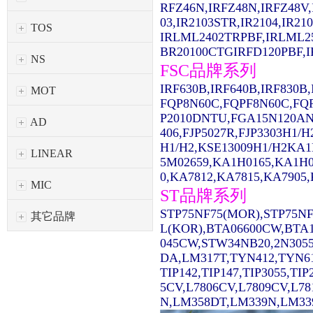
RFZ46N,IRFZ48N,IRFZ48V,
03,IR2103STR,IR2104,IR2
TOS
IRLML2402TRPBF,IRLML2
BR20100CTGIRFD120PBF,IR
NS
FSC品牌系列
IRF630B,IRF640B,IRF830
MOT
FQP8N60C,FQPF8N60C,FQ
P2010DNTU,FGA15N120AN
AD
406,FJP5027R,FJP3303H1/
H1/H2,KSE13009H1/H2KA1
LINEAR
5M02659,KA1H0165,KA1H0
0,KA7812,KA7815,KA7905,
MIC
ST品牌系列
STP75NF75(MOR),STP75NF
其它品牌
L(KOR),BTA06600CW,BTA1
045CW,STW34NB20,2N3055
DA,LM317T,TYN412,TYN61
TIP142,TIP147,TIP3055,TI
5CV,L7806CV,L7809CV,L7
N,LM358DT,LM339N,LM339D