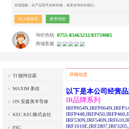
友情提醒：此产品型号未标价格，请发布询价给我们。
加入购物车
发布询价
0755-83463232/83759885
询价热线
商城客服
详细信息
TI 德州仪器
MAXIM 美信
以下是本公司经营品
IR品牌系列
ON 安森美半导体
IRFP054N,IRFP064N,IRFP1
IRFP448,IRFP450,IRFP460,
KEC KEC株式会社
IRF530N,IRF540N,IRF610,I
IRF1010E,IRF2807,IRF3205
FSC