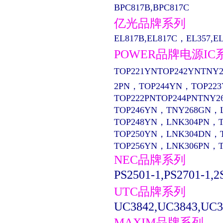
BPC817B,BPC817C
亿光品牌系列
EL817B,EL817C，EL357,EL13
POWER品牌电源IC
TOP221YNTOP242YNTNY2
2PN，TOP244YN，TOP22
TOP222PNTOP244PNTNY2
TOP246YN，TNY268GN，
TOP248YN，LNK304PN，
TOP250YN，LNK304DN，
TOP256YN，LNK306PN，
NEC品牌系列
PS2501-1,PS2701-1,2
UTC品牌系列
UC3842,UC3843,UC3
MAXIM品牌系列