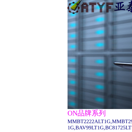
ON品牌系列
MMBT2222ALT1G,MMBT29
1G,BAV99LT1G,BC81725L