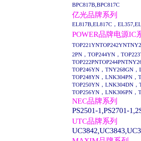
BPC817B,BPC817C
亿光品牌系列
EL817B,EL817C，EL357,EL13
POWER品牌电源IC
TOP221YNTOP242YNTNY2
2PN，TOP244YN，TOP22
TOP222PNTOP244PNTNY2
TOP246YN，TNY268GN，
TOP248YN，LNK304PN，
TOP250YN，LNK304DN，
TOP256YN，LNK306PN，
NEC品牌系列
PS2501-1,PS2701-1,2
UTC品牌系列
UC3842,UC3843,UC3
MAXIM品牌系列