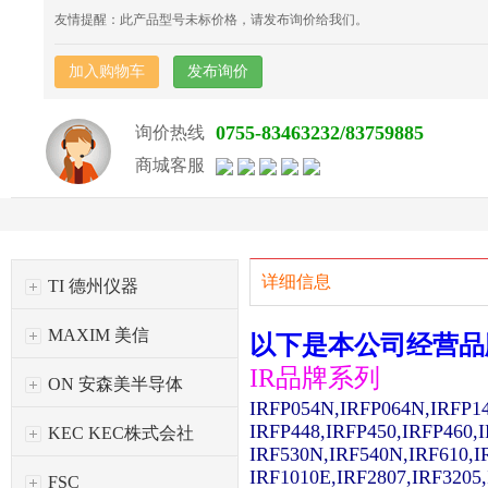
友情提醒：此产品型号未标价格，请发布询价给我们。
加入购物车
发布询价
0755-83463232/83759885
询价热线
商城客服
详细信息
TI 德州仪器
MAXIM 美信
以下是本公司经营品
IR品牌系列
ON 安森美半导体
IRFP054N,IRFP064N,IRFP1
IRFP448,IRFP450,IRFP460,
KEC KEC株式会社
IRF530N,IRF540N,IRF610,I
IRF1010E,IRF2807,IRF3205
FSC