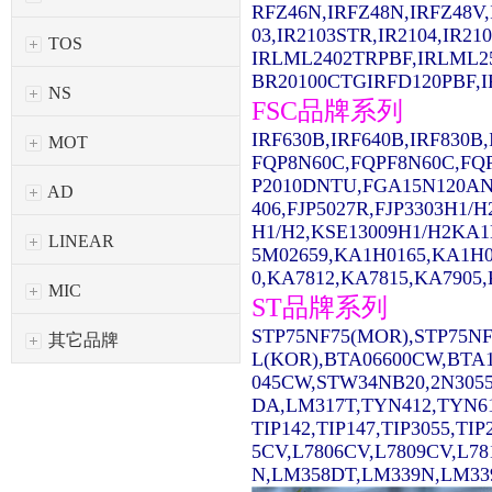
RFZ46N,IRFZ48N,IRFZ48V,
03,IR2103STR,IR2104,IR2
TOS
IRLML2402TRPBF,IRLML2
BR20100CTGIRFD120PBF,IR
NS
FSC品牌系列
IRF630B,IRF640B,IRF830
MOT
FQP8N60C,FQPF8N60C,FQ
P2010DNTU,FGA15N120AN
AD
406,FJP5027R,FJP3303H1/
H1/H2,KSE13009H1/H2KA1
LINEAR
5M02659,KA1H0165,KA1H0
0,KA7812,KA7815,KA7905,
MIC
ST品牌系列
STP75NF75(MOR),STP75NF
其它品牌
L(KOR),BTA06600CW,BTA1
045CW,STW34NB20,2N3055
DA,LM317T,TYN412,TYN61
TIP142,TIP147,TIP3055,TI
5CV,L7806CV,L7809CV,L7
N,LM358DT,LM339N,LM339D