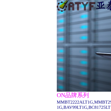
ON品牌系列
MMBT2222ALT1G,MMBT29
1G,BAV99LT1G,BC81725L