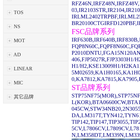
RFZ46N,IRFZ48N,IRFZ48V,
03,IR2103STR,IR2104,IR2
TOS
IRLML2402TRPBF,IRLML2
BR20100CTGIRFD120PBF,IR
NS
FSC品牌系列
IRF630B,IRF640B,IRF830
MOT
FQP8N60C,FQPF8N60C,FQ
P2010DNTU,FGA15N120AN
AD
406,FJP5027R,FJP3303H1/
H1/H2,KSE13009H1/H2KA1
LINEAR
5M02659,KA1H0165,KA1H0
0,KA7812,KA7815,KA7905,
MIC
ST品牌系列
STP75NF75(MOR),STP75NF
其它品牌
L(KOR),BTA06600CW,BTA1
045CW,STW34NB20,2N3055
DA,LM317T,TYN412,TYN61
TIP142,TIP147,TIP3055,TI
5CV,L7806CV,L7809CV,L7
N,LM358DT,LM339N,LM339D