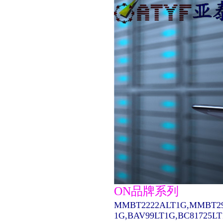
ON品牌系列
MMBT2222ALT1G,MMBT29
1G,BAV99LT1G,BC81725L