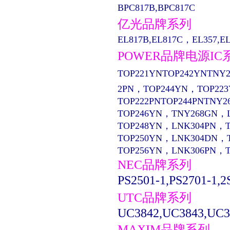
BPC817B,BPC817C
亿光品牌系列
EL817B,EL817C，EL357,EL13
POWER品牌电源IC
TOP221YNTOP242YNTNY2
2PN，TOP244YN，TOP22
TOP222PNTOP244PNTNY2
TOP246YN，TNY268GN，
TOP248YN，LNK304PN，
TOP250YN，LNK304DN，
TOP256YN，LNK306PN，
NEC品牌系列
PS2501-1,PS2701-1,2
UTC品牌系列
UC3842,UC3843,UC3
MAXIM品牌系列