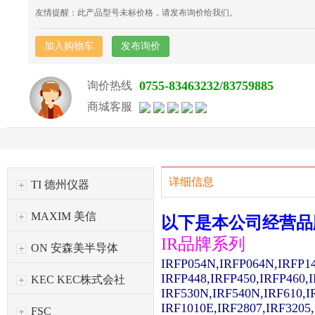
友情提醒：此产品型号未标价格，请发布询价给我们。
加入购物车
发布询价
0755-83463232/83759885
询价热线
商城客服
详细信息
TI 德州仪器
MAXIM 美信
以下是本公司经营品
IR品牌系列
ON 安森美半导体
IRFP054N,IRFP064N,IRFP1
IRFP448,IRFP450,IRFP460,
KEC KEC株式会社
IRF530N,IRF540N,IRF610,I
IRF1010E,IRF2807,IRF3205
FSC