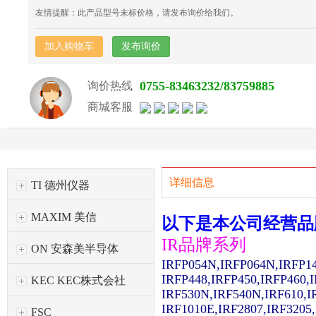
友情提醒：此产品型号未标价格，请发布询价给我们。
加入购物车
发布询价
0755-83463232/83759885
询价热线
商城客服
详细信息
TI 德州仪器
MAXIM 美信
以下是本公司经营品
IR品牌系列
ON 安森美半导体
IRFP054N,IRFP064N,IRFP1
IRFP448,IRFP450,IRFP460,
KEC KEC株式会社
IRF530N,IRF540N,IRF610,I
IRF1010E,IRF2807,IRF3205
FSC