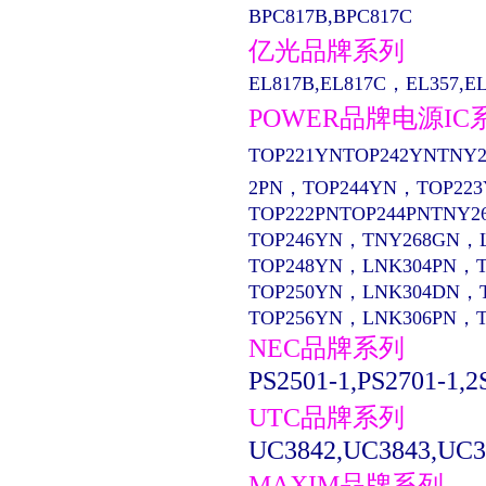
BPC817B,BPC817C
亿光品牌系列
EL817B,EL817C，EL357,EL13
POWER品牌电源IC
TOP221YNTOP242YNTNY2
2PN，TOP244YN，TOP22
TOP222PNTOP244PNTNY2
TOP246YN，TNY268GN，
TOP248YN，LNK304PN，
TOP250YN，LNK304DN，
TOP256YN，LNK306PN，
NEC品牌系列
PS2501-1,PS2701-1,2
UTC品牌系列
UC3842,UC3843,UC3
MAXIM品牌系列