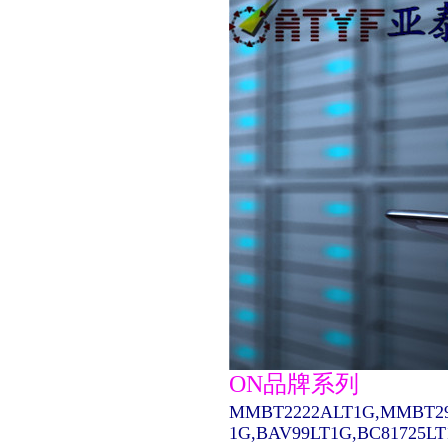
ON品牌系列
MMBT2222ALT1G,MMBT29
1G,BAV99LT1G,BC81725L