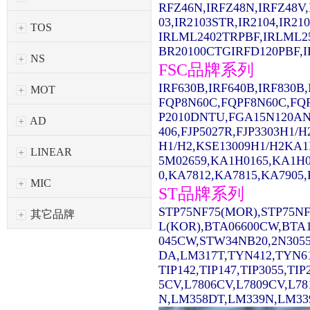
RFZ46N,IRFZ48N,IRFZ48V,
03,IR2103STR,IR2104,IR2
TOS
IRLML2402TRPBF,IRLML2
BR20100CTGIRFD120PBF,IR
NS
FSC品牌系列
IRF630B,IRF640B,IRF830
MOT
FQP8N60C,FQPF8N60C,FQ
P2010DNTU,FGA15N120AN
AD
406,FJP5027R,FJP3303H1/
H1/H2,KSE13009H1/H2KA1
LINEAR
5M02659,KA1H0165,KA1H0
0,KA7812,KA7815,KA7905,
MIC
ST品牌系列
STP75NF75(MOR),STP75NF
其它品牌
L(KOR),BTA06600CW,BTA1
045CW,STW34NB20,2N3055
DA,LM317T,TYN412,TYN61
TIP142,TIP147,TIP3055,TI
5CV,L7806CV,L7809CV,L7
N,LM358DT,LM339N,LM339D