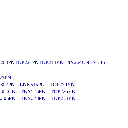
268PN
TOP221PNTOP243YNTNY264GNLNK36
223PN，
302PN，LNK616PG，TOP224YN，
K304GN，TNY275PN，TOP226YN，
K305PN，TNY278PN，TOP233YN，