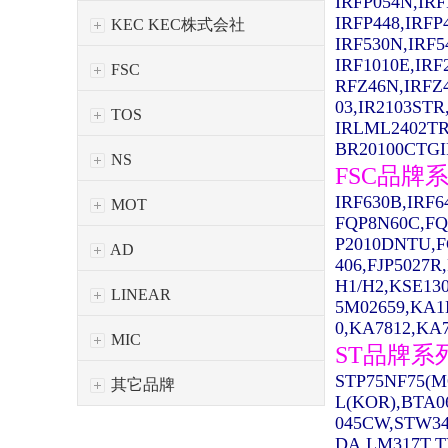
IRFP054N,IRF
IRFP448,IRFP
KEC KEC株式会社
IRF530N,IRF5
IRF1010E,IRF
FSC
RFZ46N,IRFZ
03,IR2103STR
TOS
IRLML2402TR
BR20100CTGIR
NS
FSC品牌
IRF630B,IRF
MOT
FQP8N60C,FQ
P2010DNTU,F
AD
406,FJP5027R
H1/H2,KSE13
LINEAR
5M02659,KA1
0,KA7812,KA7
MIC
ST品牌系
STP75NF75(M
其它品牌
L(KOR),BTA0
045CW,STW34
DA,LM317T,T