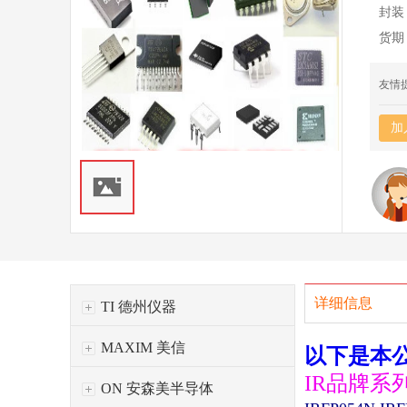
封装
货期
友情
加
详细信息
TI 德州仪器
MAXIM 美信
以下是本
IR品牌系
ON 安森美半导体