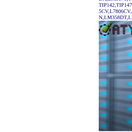
TIP142,TIP14
5CV,L7806CV
N,LM358DT,LM