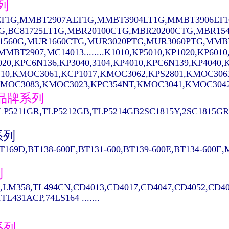
列
T1G,MMBT2907ALT1G,MMBT3904LT1G,MMBT3906LT1
1G,BC81725LT1G,MBR20100CTG,MBR20200CTG,MBR15
1560G,MUR1660CTG,MUR3020PTG,MUR3060PTG,MMBT
MBT2907,MC14013........K1010,KP5010,KP1020,KP6010
020,KPC6N136,KP3040,3104,KP4010,KPC6N139,KP404
10,KMOC3061,KCP1017,KMOC3062,KPS2801,KMOC306
MOC3083,KMOC3023,KPC354NT,KMOC3041,KMOC3042...
A品牌系列
LP5211GR,TLP5212GB,TLP5214GB2SC1815Y,2SC1815GR,
系列
T169D,BT138-600E,BT131-600,BT139-600E,BT134-600E
列
,LM358,TL494CN,CD4013,CD4017,CD4047,CD4052,CD40
TL431ACP,74LS164 .......
系列