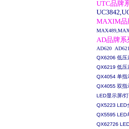
UTC品牌
UC3842,UC
MAXIM
MAX489,MAX0
AD品牌
AD620 AD621 
QX6206 低
QX6219 
QX4054 
QX4055 
LED显示屏/灯
QX5223 L
QX5595 L
QX62726 L