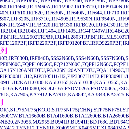
P064N,IRFP140N,IRFP150N,IRFP240,IRFP250N,IRFP260N
450,IRFP460,IRFP460A,IRFP2907,IRFP3710,IRFP9140N,I
40N,IRF610,IRF620,IRF630N,IRF640N,IRF644,IRF710,IRF
2807,IRF3205,IRF3710,IRF4905,IRF9530N,IRF9540N,IRF
48N,IRFZ48V,IRFBG20,IRFBG30,IRFBC20,IRFBC30,IRFB
,IR2104,IR2104S,IRF1404,IRF1405,IRG4PC40W,IRG4B
PBF,IRLML2502TRPBF,IRLML2803TRPBF,IRLML5103T
FD120PBF,IRFD220PBF,IRFD9120PBF,IRFD9220PBF,IRFR
系列
640B,IRF830B,IRF840B,SSS2N60B,SSS4N60B,SSS7N60B
PF8N60C,FQPF10N60C,FQP12N60C,FQPF12N60C,FQPF1
GA15N120ANTDTU,FGA25N120ANTDTU,FQA11N90C,H11
,FJP3303H1/H2,FJP3305H1/H2,FJP3307H1/H2,FJP3309H1
009H1/H2KA1L0380,KA5L0165,KA5L0380,KA5L0565,K
H0165,KA1H0380,FSDL0165,FSDM0265,FSDM0365,,FSD
815,KA7905,KA7912,KA7915,KA3842,KA3843,KA3525,K
列
OR),STP75NF75(KOR),STP75NF75(CHN),STP75NF75LST
6600CW,BTA16600B,BTA41600B,BTA12600B,BTA26600B
NB20,2N3055,MJ2955,BU941R,BU941P,BDT63C,BDT64C
YN412,TYN612,TYN616,Z0409MF,X0405MF,XL0840MA,ST