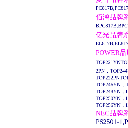
PC817B,PC81
佰鸿品牌
BPC817B,BPC
亿光品牌
EL817B,EL817
POWER
TOP221YNTO
2PN，TOP24
TOP222PNTO
TOP246YN，
TOP248YN，
TOP250YN，
TOP256YN，
NEC品牌
PS2501-1,