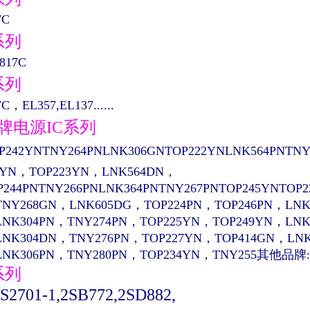
7C
系列
817C
系列
C，EL357,EL137......
品牌电源IC系列
P242YNTNY264PNLNK306GNTOP222YNLNK564PNTNY
4YN，TOP223YN，LNK564DN，
P244PNTNY266PNLNK364PNTNY267PNTOP245YNTOP
TNY268GN，LNK605DG，TOP224PN，TOP246PN，LNK
LNK304PN，TNY274PN，TOP225YN，TOP249YN，LN
LNK304DN，TNY276PN，TOP227YN，TOP414GN，LN
LNK306PN，TNY280PN，TOP234YN，TNY255其他品牌:
系列
PS2701-1,2SB772,2SD882,