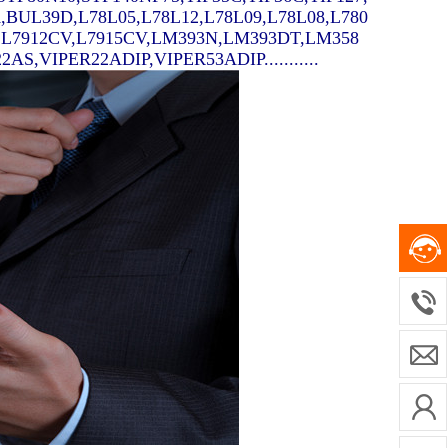
A,BUL39D,L78L05,L78L12,L78L09,L78L08,L780
V,L7912CV,L7915CV,LM393N,LM393DT,LM358
,VIPER22ADIP,VIPER53ADIP...........