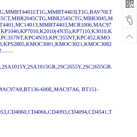
G,MMBT4401LT1G,MMBT4403LT1G,BAV70LT
45CT,MBR2045CTG,MBR2545CTG,MBR3045,M
4401,MC14013,MMBT4403,MCR1006,MAC97
,KP1040,KP7010,K2010(4N35),KP7110,K3010,K
0,KPC357NT,KPC4N33,KPC355NT,KPC452,KMO
3,KPS2805,KMOC3081,KMOC3021,KMOC3082
.....
2SA1015Y,2SA1015GR,2SC2655Y,2SC2655GR.
,MAC97A8,BT136-600E,MAC97A6, BT151-
53,CD4060,CD4066,CD4093,CD4094,CD4541,T