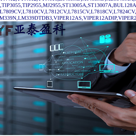
7,TIP3055,TIP2955,MJ2955,ST13005A,ST13007A,BUL128
,L7809CV,L7810CV,L7812CV,L7815CV,L7818CV,L7824C
339N,LM339DTDB3,VIPER12AS,VIPER12ADIP,VIPER22AS