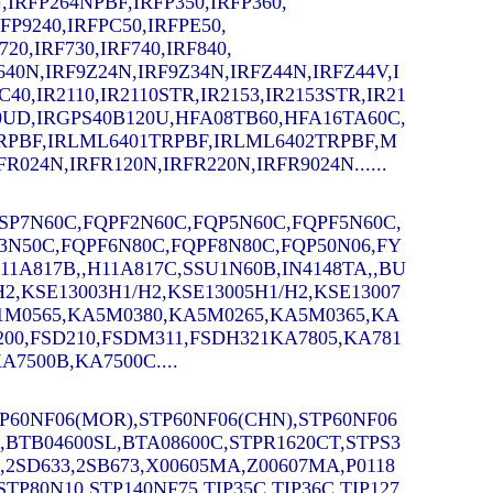
,IRFP264NPBF,IRFP350,IRFP360,
RFP9240,IRFPC50,IRFPE50,
720,IRF730,IRF740,IRF840,
9640N,IRF9Z24N,
IRF9Z34N,IRFZ44N,IRFZ44V,I
C40,
IR2110,IR2110STR,IR2153,IR2153STR,IR21
C20UD,IRGPS40B120U,HFA08TB60,HFA16TA60C,
RPBF,IRLML6401TRPBF,IRLML6402TRPBF,M
024N,IRFR120N,IRFR220N,IRFR9024N......
,SSP7N60C,FQPF2N60C,FQP5N60C,FQPF5N60C,
3N50C,FQPF6N80C,FQPF8N80C,FQP50N06,FY
A817B,,H11A817C,SSU1N60B,IN4148TA,,BU
/H2,KSE13003H1/H2,KSE13005H1/H2,KSE13007
A1M0565,KA5M0380,KA5M0265,KA5M0365,KA
200,FSD210,FSDM311,FSDH321KA7805,KA781
A7500B,KA7500C....
P60NF06(MOR),STP60NF06(CHN),STP60NF06
,BTB04600SL,BTA08600C,STPR1620CT,STPS3
,2SD633,2SB673,X00605MA,Z00607MA,P0118
P80N10,STP140NF75,TIP35C,TIP36C,TIP127,