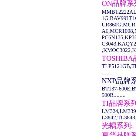
ON品牌系
MMBT2222AL
1G,BAV99LT
UR860G,MUR
A6,MCR1008,M
PC6N135,KP3
C3043,KAQY2
,KMOC3022,K
TOSHIB
TLP5121GB,T
......
NXP品牌
BT137-600E,B
500R........
TI品牌系
LM324,LM339
L3842,TL3843,
光耦系列:
夏普品牌