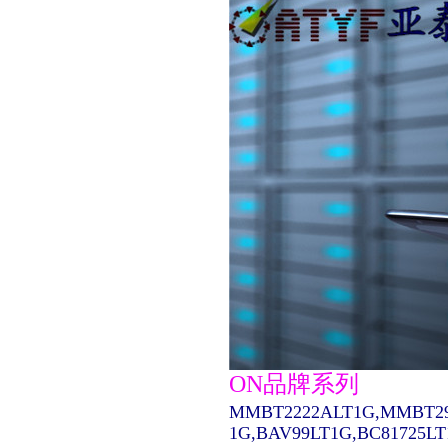
ON品牌系列
MMBT2222ALT1G,MMBT29
1G,BAV99LT1G,BC81725L