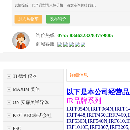
友情提醒：此产品型号未标价格，请发布询价给我们。
加入购物车
发布询价
0755-83463232/83759885
询价热线
商城客服
详细信息
TI 德州仪器
MAXIM 美信
以下是本公司经营品
IR品牌系列
ON 安森美半导体
IRFP054N,IRFP064N,IRFP1
IRFP448,IRFP450,IRFP460,
KEC KEC株式会社
IRF530N,IRF540N,IRF610,I
IRF1010E,IRF2807,IRF3205
FSC