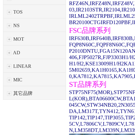
RFZ46N,IRFZ48N,IRFZ48V,
03,IR2103STR,IR2104,IR2
TOS
IRLML2402TRPBF,IRLML2
BR20100CTGIRFD120PBF,IR
NS
FSC品牌系列
IRF630B,IRF640B,IRF830
MOT
FQP8N60C,FQPF8N60C,FQ
P2010DNTU,FGA15N120AN
AD
406,FJP5027R,FJP3303H1/
H1/H2,KSE13009H1/H2KA1
LINEAR
5M02659,KA1H0165,KA1H0
0,KA7812,KA7815,KA7905,
MIC
ST品牌系列
STP75NF75(MOR),STP75NF
其它品牌
L(KOR),BTA06600CW,BTA1
045CW,STW34NB20,2N3055
DA,LM317T,TYN412,TYN61
TIP142,TIP147,TIP3055,TI
5CV,L7806CV,L7809CV,L7
N,LM358DT,LM339N,LM339D