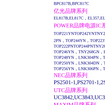
BPC817B,BPC817C
亿光品牌系列
EL817B,EL817C，EL357,EL13
POWER品牌电源IC
TOP221YNTOP242YNTNY2
2PN，TOP244YN，TOP22
TOP222PNTOP244PNTNY2
TOP246YN，TNY268GN，
TOP248YN，LNK304PN，
TOP250YN，LNK304DN，
TOP256YN，LNK306PN，
NEC品牌系列
PS2501-1,PS2701-1,2
UTC品牌系列
UC3842,UC3843,UC3
MAXIM品牌系列