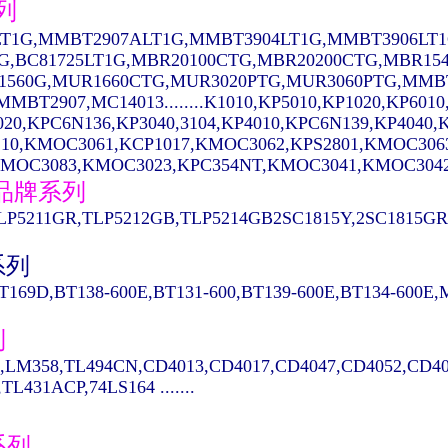
列
T1G,MMBT2907ALT1G,MMBT3904LT1G,MMBT3906LT1
1G,BC81725LT1G,MBR20100CTG,MBR20200CTG,MBR15
1560G,MUR1660CTG,MUR3020PTG,MUR3060PTG,MMBT
MBT2907,MC14013........K1010,KP5010,KP1020,KP6010
020,KPC6N136,KP3040,3104,KP4010,KPC6N139,KP404
10,KMOC3061,KCP1017,KMOC3062,KPS2801,KMOC306
MOC3083,KMOC3023,KPC354NT,KMOC3041,KMOC3042...
A品牌系列
LP5211GR,TLP5212GB,TLP5214GB2SC1815Y,2SC1815GR,
系列
T169D,BT138-600E,BT131-600,BT139-600E,BT134-600E
列
,LM358,TL494CN,CD4013,CD4017,CD4047,CD4052,CD40
TL431ACP,74LS164 .......
系列