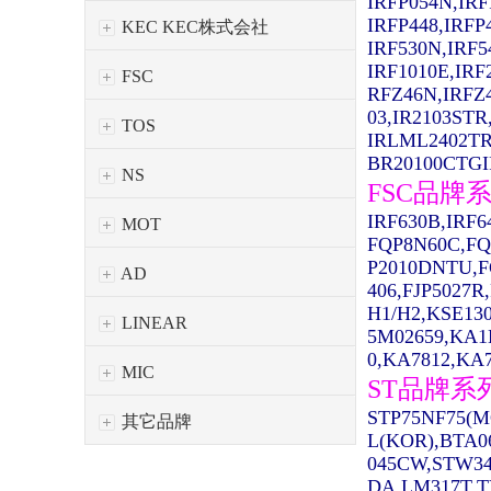
IRFP054N,IRF
IRFP448,IRFP
KEC KEC株式会社
IRF530N,IRF5
IRF1010E,IRF
FSC
RFZ46N,IRFZ
03,IR2103STR
TOS
IRLML2402TR
BR20100CTGIR
NS
FSC品牌
IRF630B,IRF
MOT
FQP8N60C,FQ
P2010DNTU,F
AD
406,FJP5027R
H1/H2,KSE13
LINEAR
5M02659,KA1
0,KA7812,KA7
MIC
ST品牌系
STP75NF75(M
其它品牌
L(KOR),BTA0
045CW,STW34
DA,LM317T,T