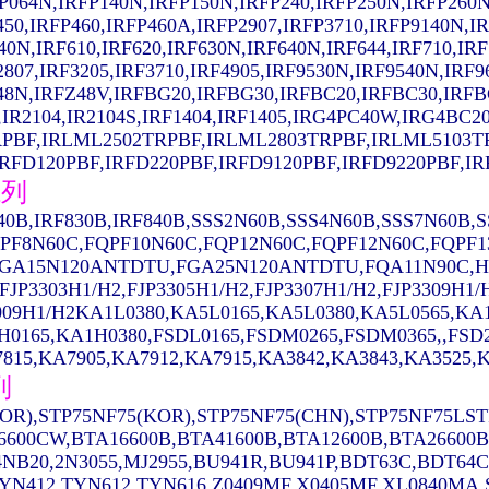
P064N,IRFP140N,IRFP150N,IRFP240,IRFP250N,IRFP260N
450,IRFP460,IRFP460A,IRFP2907,IRFP3710,IRFP9140N,I
40N,IRF610,IRF620,IRF630N,IRF640N,IRF644,IRF710,IRF
2807,IRF3205,IRF3710,IRF4905,IRF9530N,IRF9540N,IRF
48N,IRFZ48V,IRFBG20,IRFBG30,IRFBC20,IRFBC30,IRFB
,IR2104,IR2104S,IRF1404,IRF1405,IRG4PC40W,IRG4B
PBF,IRLML2502TRPBF,IRLML2803TRPBF,IRLML5103T
FD120PBF,IRFD220PBF,IRFD9120PBF,IRFD9220PBF,IRFR
系列
640B,IRF830B,IRF840B,SSS2N60B,SSS4N60B,SSS7N60B
PF8N60C,FQPF10N60C,FQP12N60C,FQPF12N60C,FQPF1
GA15N120ANTDTU,FGA25N120ANTDTU,FQA11N90C,H11
,FJP3303H1/H2,FJP3305H1/H2,FJP3307H1/H2,FJP3309H1
009H1/H2KA1L0380,KA5L0165,KA5L0380,KA5L0565,K
H0165,KA1H0380,FSDL0165,FSDM0265,FSDM0365,,FSD
815,KA7905,KA7912,KA7915,KA3842,KA3843,KA3525,K
列
OR),STP75NF75(KOR),STP75NF75(CHN),STP75NF75LST
6600CW,BTA16600B,BTA41600B,BTA12600B,BTA26600B
NB20,2N3055,MJ2955,BU941R,BU941P,BDT63C,BDT64C
YN412,TYN612,TYN616,Z0409MF,X0405MF,XL0840MA,ST