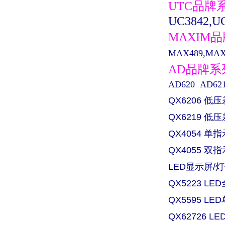
UTC品牌
UC3842,UC
MAXIM
MAX489,MAX0
AD品牌
AD620 AD621 
QX6206 低
QX6219 
QX4054 
QX4055 
LED显示屏/灯
QX5223 L
QX5595 L
QX62726 L