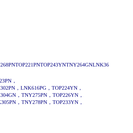
268PN
TOP221PNTOP243YNTNY264GNLNK36
223PN，
302PN，LNK616PG，TOP224YN，
K304GN，TNY275PN，TOP226YN，
K305PN，TNY278PN，TOP233YN，