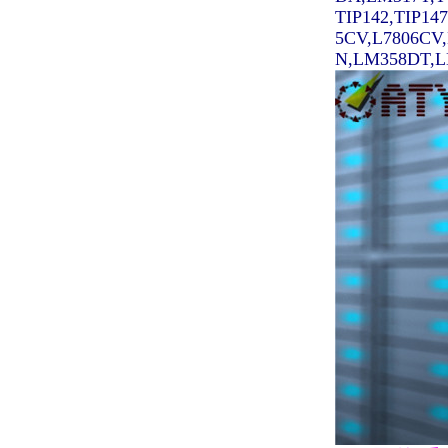
TIP142,TIP14
5CV,L7806CV
N,LM358DT,LM