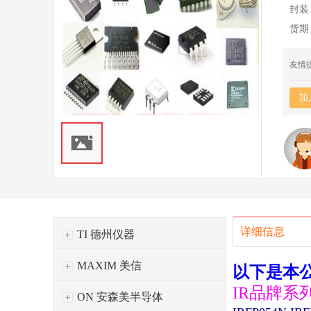
封装
货期
友情
加
详细信息
TI 德州仪器
MAXIM 美信
以下是本
IR品牌系
ON 安森美半导体