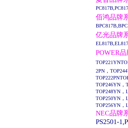
PC817B,PC81
佰鸿品牌
BPC817B,BPC
亿光品牌
EL817B,EL817
POWER
TOP221YNTO
2PN，TOP24
TOP222PNTO
TOP246YN，
TOP248YN，
TOP250YN，
TOP256YN，
NEC品牌
PS2501-1,