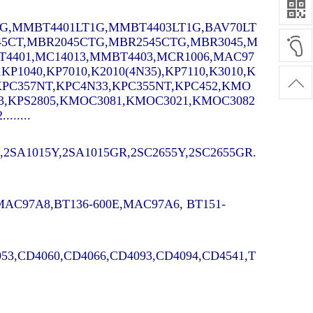
G,MMBT4401LT1G,MMBT4403LT1G,BAV70LT
45CT,MBR2045CTG,MBR2545CTG,MBR3045,M
4401,MC14013,MMBT4403,MCR1006,MAC97
,KP1040,KP7010,K2010(4N35),KP7110,K3010,K
0,KPC357NT,KPC4N33,KPC355NT,KPC452,KMO
3,KPS2805,KMOC3081,KMOC3021,KMOC3082
.....
2SA1015Y,2SA1015GR,2SC2655Y,2SC2655GR.
,MAC97A8,BT136-600E,MAC97A6, BT151-
53,CD4060,CD4066,CD4093,CD4094,CD4541,T