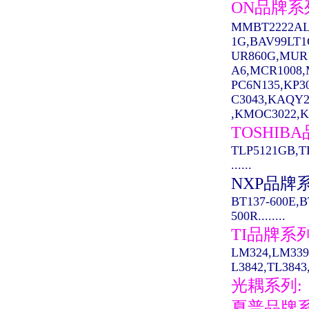
ON品牌系
MMBT2222AL
1G,BAV99LT
UR860G,MUR
A6,MCR1008,M
PC6N135,KP3
C3043,KAQY2
,KMOC3022,K
TOSHIB
TLP5121GB,T
......
NXP品牌
BT137-600E,B
500R........
TI品牌系
LM324,LM339
L3842,TL3843,
光耦系列:
夏普品牌