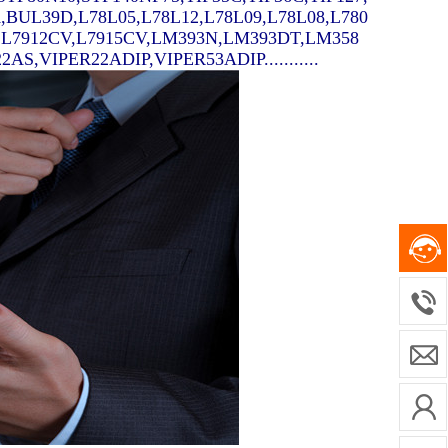
A,BUL39D,L78L05,L78L12,L78L09,L78L08,L780
V,L7912CV,L7915CV,LM393N,LM393DT,LM358
,VIPER22ADIP,VIPER53ADIP...........