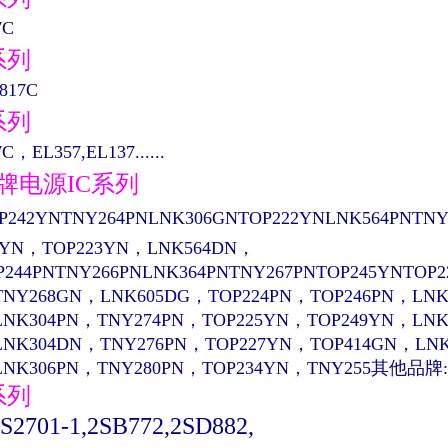
7C
系列
817C
系列
C，EL357,EL137......
品牌电源IC系列
P242YNTNY264PNLNK306GNTOP222YNLNK564PNTNY
4YN，TOP223YN，LNK564DN，
P244PNTNY266PNLNK364PNTNY267PNTOP245YNTOP
TNY268GN，LNK605DG，TOP224PN，TOP246PN，LNK
LNK304PN，TNY274PN，TOP225YN，TOP249YN，LN
LNK304DN，TNY276PN，TOP227YN，TOP414GN，LN
LNK306PN，TNY280PN，TOP234YN，TNY255其他品牌:
系列
PS2701-1,2SB772,2SD882,