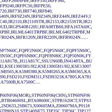
,IRFP264NPBF,IRFP350,IRFP360,
RFP9240,IRFPC50,IRFPE50,
720,IRF730,IRF740,IRF840,
9640N,IRF9Z24N,
IRF9Z34N,IRFZ44N,IRFZ44V,I
C40,
IR2110,IR2110STR,IR2153,IR2153STR,IR21
C20UD,IRGPS40B120U,HFA08TB60,HFA16TA60C,
RPBF,IRLML6401TRPBF,IRLML6402TRPBF,M
024N,IRFR120N,IRFR220N,IRFR9024N......
,SSP7N60C,FQPF2N60C,FQP5N60C,FQPF5N60C,
3N50C,FQPF6N80C,FQPF8N80C,FQP50N06,FY
A817B,,H11A817C,SSU1N60B,IN4148TA,,BU
/H2,KSE13003H1/H2,KSE13005H1/H2,KSE13007
A1M0565,KA5M0380,KA5M0265,KA5M0365,KA
200,FSD210,FSDM311,FSDH321KA7805,KA781
A7500B,KA7500C....
P60NF06(MOR),STP60NF06(CHN),STP60NF06
,BTB04600SL,BTA08600C,STPR1620CT,STPS3
,2SD633,2SB673,X00605MA,Z00607MA,P0118
P80N10,STP140NF75,TIP35C,TIP36C,TIP127,