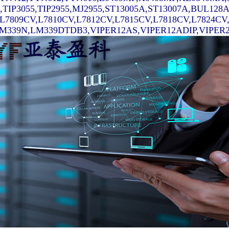
7,TIP3055,TIP2955,MJ2955,ST13005A,ST13007A,BUL128
,L7809CV,L7810CV,L7812CV,L7815CV,L7818CV,L7824C
339N,LM339DTDB3,VIPER12AS,VIPER12ADIP,VIPER22AS