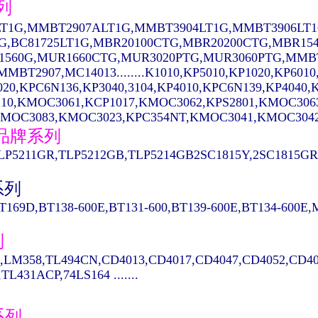
列
T1G,MMBT2907ALT1G,MMBT3904LT1G,MMBT3906LT1
1G,BC81725LT1G,MBR20100CTG,MBR20200CTG,MBR15
1560G,MUR1660CTG,MUR3020PTG,MUR3060PTG,MMBT
MBT2907,MC14013........K1010,KP5010,KP1020,KP6010
020,KPC6N136,KP3040,3104,KP4010,KPC6N139,KP404
10,KMOC3061,KCP1017,KMOC3062,KPS2801,KMOC306
MOC3083,KMOC3023,KPC354NT,KMOC3041,KMOC3042...
A品牌系列
LP5211GR,TLP5212GB,TLP5214GB2SC1815Y,2SC1815GR,
系列
T169D,BT138-600E,BT131-600,BT139-600E,BT134-600E
列
,LM358,TL494CN,CD4013,CD4017,CD4047,CD4052,CD40
TL431ACP,74LS164 .......
系列