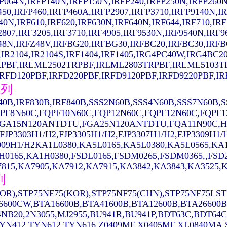
P064N,IRFP140N,IRFP150N,IRFP240,IRFP250N,IRFP260N
450,IRFP460,IRFP460A,IRFP2907,IRFP3710,IRFP9140N,I
40N,IRF610,IRF620,IRF630N,IRF640N,IRF644,IRF710,IRF
2807,IRF3205,IRF3710,IRF4905,IRF9530N,IRF9540N,IRF
48N,IRFZ48V,IRFBG20,IRFBG30,IRFBC20,IRFBC30,IRFB
,IR2104,IR2104S,IRF1404,IRF1405,IRG4PC40W,IRG4B
PBF,IRLML2502TRPBF,IRLML2803TRPBF,IRLML5103T
FD120PBF,IRFD220PBF,IRFD9120PBF,IRFD9220PBF,IRFR
系列
640B,IRF830B,IRF840B,SSS2N60B,SSS4N60B,SSS7N60B
PF8N60C,FQPF10N60C,FQP12N60C,FQPF12N60C,FQPF1
GA15N120ANTDTU,FGA25N120ANTDTU,FQA11N90C,H11
,FJP3303H1/H2,FJP3305H1/H2,FJP3307H1/H2,FJP3309H1
009H1/H2KA1L0380,KA5L0165,KA5L0380,KA5L0565,K
H0165,KA1H0380,FSDL0165,FSDM0265,FSDM0365,,FSD
815,KA7905,KA7912,KA7915,KA3842,KA3843,KA3525,K
列
OR),STP75NF75(KOR),STP75NF75(CHN),STP75NF75LST
6600CW,BTA16600B,BTA41600B,BTA12600B,BTA26600B
NB20,2N3055,MJ2955,BU941R,BU941P,BDT63C,BDT64C
YN412,TYN612,TYN616,Z0409MF,X0405MF,XL0840MA,ST