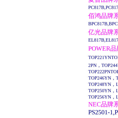
PC817B,PC81
佰鸿品牌
BPC817B,BPC
亿光品牌
EL817B,EL817
POWER
TOP221YNTO
2PN，TOP24
TOP222PNTO
TOP246YN，
TOP248YN，
TOP250YN，
TOP256YN，
NEC品牌
PS2501-1,