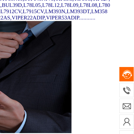
A,BUL39D,L78L05,L78L12,L78L09,L78L08,L780
V,L7912CV,L7915CV,LM393N,LM393DT,LM358
,VIPER22ADIP,VIPER53ADIP...........