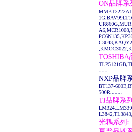
ON品牌系
MMBT2222AL
1G,BAV99LT
UR860G,MUR
A6,MCR1008,M
PC6N135,KP3
C3043,KAQY2
,KMOC3022,K
TOSHIB
TLP5121GB,T
......
NXP品牌
BT137-600E,B
500R........
TI品牌系
LM324,LM339
L3842,TL3843,
光耦系列:
夏普品牌