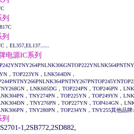
7C
系列
817C
系列
C，EL357,EL137......
品牌电源IC系列
P242YNTNY264PNLNK306GNTOP222YNLNK564PNTNY
4YN，TOP223YN，LNK564DN，
P244PNTNY266PNLNK364PNTNY267PNTOP245YNTOP
TNY268GN，LNK605DG，TOP224PN，TOP246PN，LNK
LNK304PN，TNY274PN，TOP225YN，TOP249YN，LN
LNK304DN，TNY276PN，TOP227YN，TOP414GN，LN
LNK306PN，TNY280PN，TOP234YN，TNY255其他品牌:
系列
PS2701-1,2SB772,2SD882,