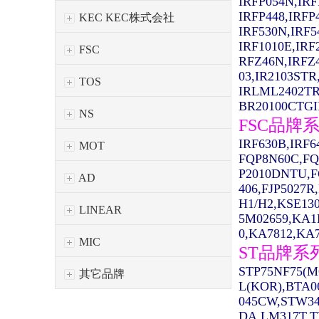
IRFP054N,IRF
IRFP448,IRFP
KEC KEC株式会社
IRF530N,IRF5
IRF1010E,IRF
FSC
RFZ46N,IRFZ
03,IR2103STR
TOS
IRLML2402TR
BR20100CTGIR
NS
FSC品牌
IRF630B,IRF
MOT
FQP8N60C,FQ
P2010DNTU,F
AD
406,FJP5027R
H1/H2,KSE13
LINEAR
5M02659,KA1
0,KA7812,KA7
MIC
ST品牌系
STP75NF75(M
其它品牌
L(KOR),BTA0
045CW,STW34
DA,LM317T,T