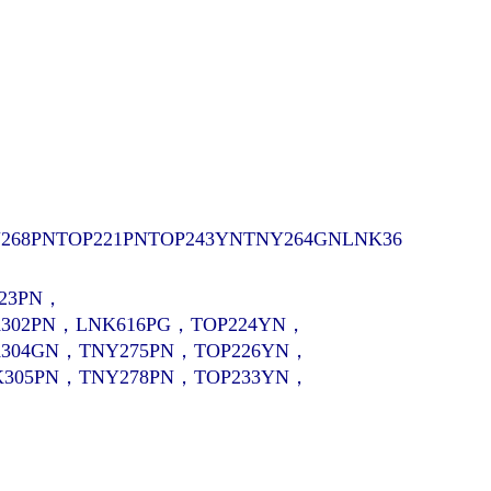
268PN
TOP221PNTOP243YNTNY264GNLNK36
223PN，
302PN，LNK616PG，TOP224YN，
K304GN，TNY275PN，TOP226YN，
K305PN，TNY278PN，TOP233YN，