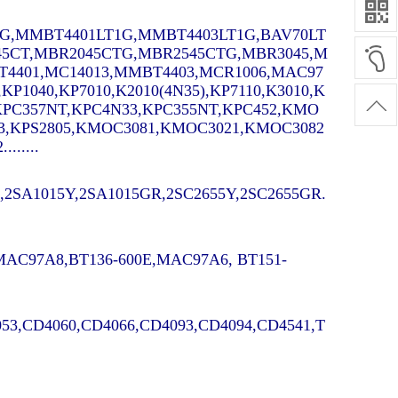
G,MMBT4401LT1G,MMBT4403LT1G,BAV70LT
45CT,MBR2045CTG,MBR2545CTG,MBR3045,M
4401,MC14013,MMBT4403,MCR1006,MAC97
,KP1040,KP7010,K2010(4N35),KP7110,K3010,K
0,KPC357NT,KPC4N33,KPC355NT,KPC452,KMO
3,KPS2805,KMOC3081,KMOC3021,KMOC3082
.....
2SA1015Y,2SA1015GR,2SC2655Y,2SC2655GR.
,MAC97A8,BT136-600E,MAC97A6, BT151-
53,CD4060,CD4066,CD4093,CD4094,CD4541,T