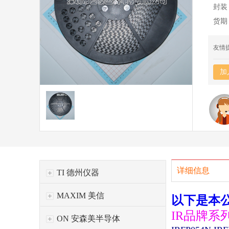
封装
货期
友情
加
详细信息
TI 德州仪器
MAXIM 美信
以下是本
IR品牌系
ON 安森美半导体