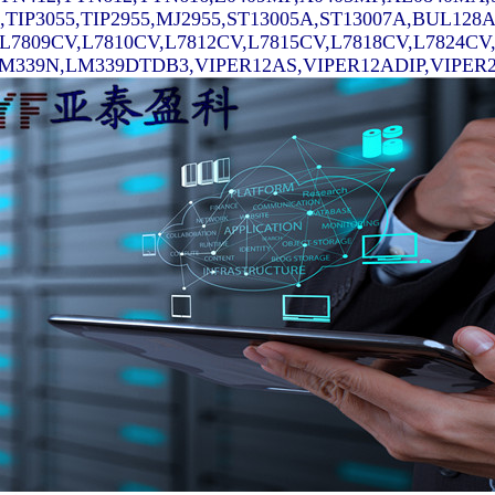
7,TIP3055,TIP2955,MJ2955,ST13005A,ST13007A,BUL128
,L7809CV,L7810CV,L7812CV,L7815CV,L7818CV,L7824C
339N,LM339DTDB3,VIPER12AS,VIPER12ADIP,VIPER22AS