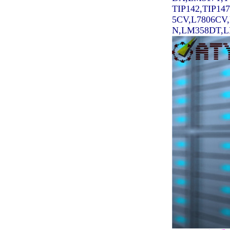
TIP142,TIP14
5CV,L7806CV
N,LM358DT,LM