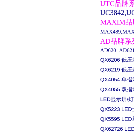
UTC品牌
UC3842,UC
MAXIM
MAX489,MAX0
AD品牌
AD620 AD621 
QX6206 低
QX6219 
QX4054 
QX4055 
LED显示屏/灯
QX5223 L
QX5595 L
QX62726 L