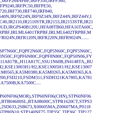
,IRFP264NPBF,IRFP350,IRFP360,
RFP9240,IRFPC50,IRFPE50,
720,IRF730,IRF740,IRF840,
9640N,IRF9Z24N,
IRF9Z34N,IRFZ44N,IRFZ44V,I
C40,
IR2110,IR2110STR,IR2153,IR2153STR,IR21
C20UD,IRGPS40B120U,HFA08TB60,HFA16TA60C,
RPBF,IRLML6401TRPBF,IRLML6402TRPBF,M
024N,IRFR120N,IRFR220N,IRFR9024N......
,SSP7N60C,FQPF2N60C,FQP5N60C,FQPF5N60C,
3N50C,FQPF6N80C,FQPF8N80C,FQP50N06,FY
A817B,,H11A817C,SSU1N60B,IN4148TA,,BU
/H2,KSE13003H1/H2,KSE13005H1/H2,KSE13007
A1M0565,KA5M0380,KA5M0265,KA5M0365,KA
200,FSD210,FSDM311,FSDH321KA7805,KA781
A7500B,KA7500C....
P60NF06(MOR),STP60NF06(CHN),STP60NF06
,BTB04600SL,BTA08600C,STPR1620CT,STPS3
,2SD633,2SB673,X00605MA,Z00607MA,P0118
P80N10,STP140NF75,TIP35C,TIP36C,TIP127,