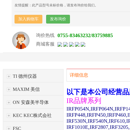
友情提醒：此产品型号未标价格，请发布询价给我们。
加入购物车
发布询价
0755-83463232/83759885
询价热线
商城客服
详细信息
TI 德州仪器
MAXIM 美信
以下是本公司经营品
IR品牌系列
ON 安森美半导体
IRFP054N,IRFP064N,IRFP1
IRFP448,IRFP450,IRFP460,
KEC KEC株式会社
IRF530N,IRF540N,IRF610,I
IRF1010E,IRF2807,IRF3205
FSC