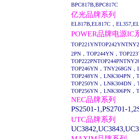
BPC817B,BPC817C
亿光品牌系列
EL817B,EL817C，EL357,EL13
POWER品牌电源IC
TOP221YNTOP242YNTNY2
2PN，TOP244YN，TOP22
TOP222PNTOP244PNTNY2
TOP246YN，TNY268GN，
TOP248YN，LNK304PN，
TOP250YN，LNK304DN，
TOP256YN，LNK306PN，
NEC品牌系列
PS2501-1,PS2701-1,2
UTC品牌系列
UC3842,UC3843,UC3
MAXIM品牌系列