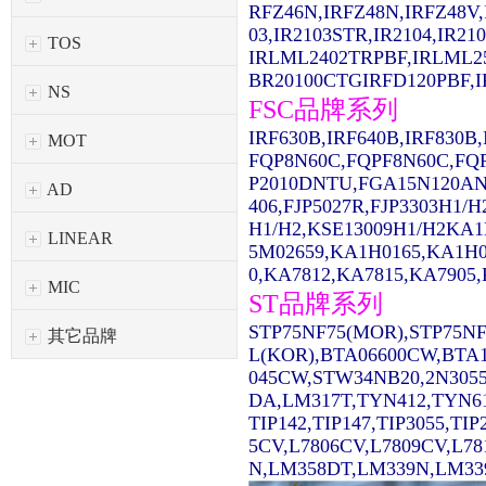
RFZ46N,IRFZ48N,IRFZ48V,
03,IR2103STR,IR2104,IR2
TOS
IRLML2402TRPBF,IRLML2
BR20100CTGIRFD120PBF,IR
NS
FSC品牌系列
IRF630B,IRF640B,IRF830
MOT
FQP8N60C,FQPF8N60C,FQ
P2010DNTU,FGA15N120AN
AD
406,FJP5027R,FJP3303H1/
H1/H2,KSE13009H1/H2KA1
LINEAR
5M02659,KA1H0165,KA1H0
0,KA7812,KA7815,KA7905,
MIC
ST品牌系列
STP75NF75(MOR),STP75NF
其它品牌
L(KOR),BTA06600CW,BTA1
045CW,STW34NB20,2N3055
DA,LM317T,TYN412,TYN61
TIP142,TIP147,TIP3055,TI
5CV,L7806CV,L7809CV,L7
N,LM358DT,LM339N,LM339D