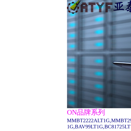
ON品牌系列
MMBT2222ALT1G,MMBT29
1G,BAV99LT1G,BC81725L