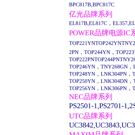
BPC817B,BPC817C
亿光品牌系列
EL817B,EL817C，EL357,EL13
POWER品牌电源IC
TOP221YNTOP242YNTNY2
2PN，TOP244YN，TOP22
TOP222PNTOP244PNTNY2
TOP246YN，TNY268GN，
TOP248YN，LNK304PN，
TOP250YN，LNK304DN，
TOP256YN，LNK306PN，
NEC品牌系列
PS2501-1,PS2701-1,2
UTC品牌系列
UC3842,UC3843,UC3
MAXIM品牌系列