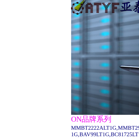
ON品牌系列
MMBT2222ALT1G,MMBT29
1G,BAV99LT1G,BC81725L