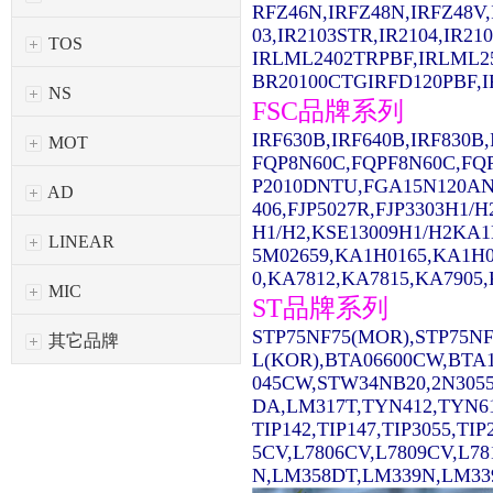
RFZ46N,IRFZ48N,IRFZ48V,
03,IR2103STR,IR2104,IR2
TOS
IRLML2402TRPBF,IRLML2
BR20100CTGIRFD120PBF,IR
NS
FSC品牌系列
IRF630B,IRF640B,IRF830
MOT
FQP8N60C,FQPF8N60C,FQ
P2010DNTU,FGA15N120AN
AD
406,FJP5027R,FJP3303H1/
H1/H2,KSE13009H1/H2KA1
LINEAR
5M02659,KA1H0165,KA1H0
0,KA7812,KA7815,KA7905,
MIC
ST品牌系列
STP75NF75(MOR),STP75NF
其它品牌
L(KOR),BTA06600CW,BTA1
045CW,STW34NB20,2N3055
DA,LM317T,TYN412,TYN61
TIP142,TIP147,TIP3055,TI
5CV,L7806CV,L7809CV,L7
N,LM358DT,LM339N,LM339D