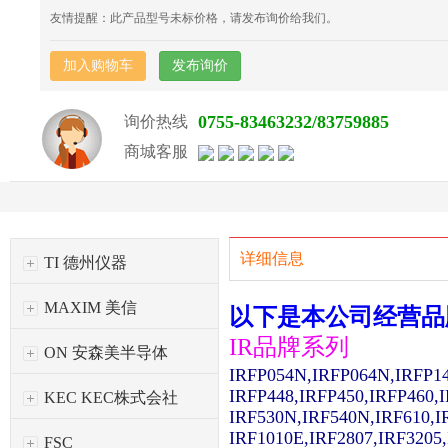
友情提醒：此产品型号未标价格，请发布询价给我们。
加入购物车
发布询价
0755-83463232/83759885
询价热线
商城客服
详细信息
TI 德州仪器
MAXIM 美信
以下是本公司经营品
IR品牌系列
ON 安森美半导体
IRFP054N,IRFP064N,IRFP1
IRFP448,IRFP450,IRFP460,
KEC KEC株式会社
IRF530N,IRF540N,IRF610,I
IRF1010E,IRF2807,IRF3205
FSC