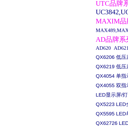
UTC品牌
UC3842,UC
MAXIM
MAX489,MAX0
AD品牌
AD620 AD621 
QX6206 低
QX6219 
QX4054 
QX4055 
LED显示屏/灯
QX5223 L
QX5595 L
QX62726 L