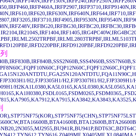
P064N,IRFP140N,IRFP150N,IRFP240,IRFP250N,IRFP260N
450,IRFP460,IRFP460A,IRFP2907,IRFP3710,IRFP9140N,I
40N,IRF610,IRF620,IRF630N,IRF640N,IRF644,IRF710,IRF
2807,IRF3205,IRF3710,IRF4905,IRF9530N,IRF9540N,IRF
48N,IRFZ48V,IRFBG20,IRFBG30,IRFBC20,IRFBC30,IRFB
,IR2104,IR2104S,IRF1404,IRF1405,IRG4PC40W,IRG4B
PBF,IRLML2502TRPBF,IRLML2803TRPBF,IRLML5103T
FD120PBF,IRFD220PBF,IRFD9120PBF,IRFD9220PBF,IRFR
系列
640B,IRF830B,IRF840B,SSS2N60B,SSS4N60B,SSS7N60B
PF8N60C,FQPF10N60C,FQP12N60C,FQPF12N60C,FQPF1
GA15N120ANTDTU,FGA25N120ANTDTU,FQA11N90C,H11
,FJP3303H1/H2,FJP3305H1/H2,FJP3307H1/H2,FJP3309H1
009H1/H2KA1L0380,KA5L0165,KA5L0380,KA5L0565,K
H0165,KA1H0380,FSDL0165,FSDM0265,FSDM0365,,FSD
815,KA7905,KA7912,KA7915,KA3842,KA3843,KA3525,K
列
OR),STP75NF75(KOR),STP75NF75(CHN),STP75NF75LST
6600CW,BTA16600B,BTA41600B,BTA12600B,BTA26600B
NB20,2N3055,MJ2955,BU941R,BU941P,BDT63C,BDT64C
YN412,TYN612,TYN616,Z0409MF,X0405MF,XL0840MA,ST