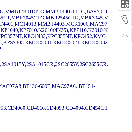
G,MMBT4401LT1G,MMBT4403LT1G,BAV70LT
45CT,MBR2045CTG,MBR2545CTG,MBR3045,M
4401,MC14013,MMBT4403,MCR1006,MAC97
,KP1040,KP7010,K2010(4N35),KP7110,K3010,K
0,KPC357NT,KPC4N33,KPC355NT,KPC452,KMO
3,KPS2805,KMOC3081,KMOC3021,KMOC3082
.....
2SA1015Y,2SA1015GR,2SC2655Y,2SC2655GR.
,MAC97A8,BT136-600E,MAC97A6, BT151-
53,CD4060,CD4066,CD4093,CD4094,CD4541,T