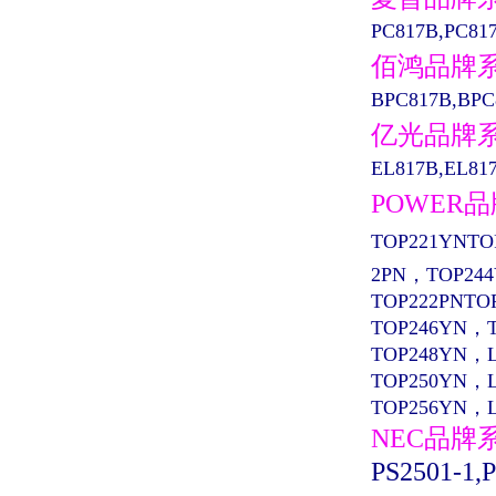
PC817B,PC81
佰鸿品牌
BPC817B,BPC
亿光品牌
EL817B,EL817
POWER
TOP221YNTO
2PN，TOP24
TOP222PNTO
TOP246YN，
TOP248YN，
TOP250YN，
TOP256YN，
NEC品牌
PS2501-1,