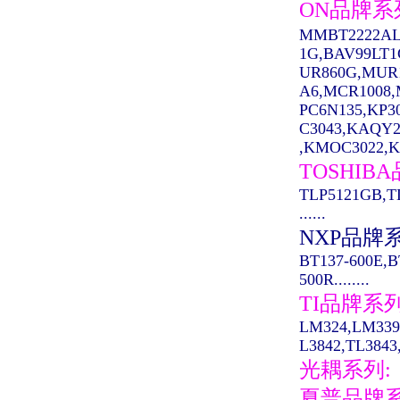
ON品牌系
MMBT2222AL
1G,BAV99LT
UR860G,MUR
A6,MCR1008,M
PC6N135,KP3
C3043,KAQY2
,KMOC3022,K
TOSHIB
TLP5121GB,T
......
NXP品牌
BT137-600E,B
500R........
TI品牌系
LM324,LM339
L3842,TL3843,
光耦系列:
夏普品牌