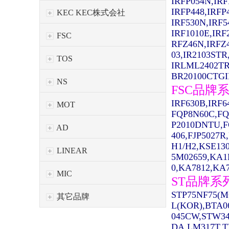
IRFP054N,IRF
IRFP448,IRFP
KEC KEC株式会社
IRF530N,IRF5
IRF1010E,IRF
FSC
RFZ46N,IRFZ
03,IR2103STR
TOS
IRLML2402TR
BR20100CTGIR
NS
FSC品牌
IRF630B,IRF
MOT
FQP8N60C,FQ
P2010DNTU,F
AD
406,FJP5027R
H1/H2,KSE13
LINEAR
5M02659,KA1
0,KA7812,KA7
MIC
ST品牌系
STP75NF75(M
其它品牌
L(KOR),BTA0
045CW,STW34
DA,LM317T,T