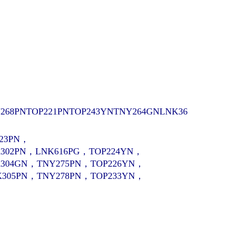
268PN
TOP221PNTOP243YNTNY264GNLNK36
223PN，
302PN，LNK616PG，TOP224YN，
K304GN，TNY275PN，TOP226YN，
K305PN，TNY278PN，TOP233YN，