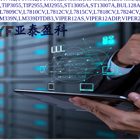
7,TIP3055,TIP2955,MJ2955,ST13005A,ST13007A,BUL128
,L7809CV,L7810CV,L7812CV,L7815CV,L7818CV,L7824C
339N,LM339DTDB3,VIPER12AS,VIPER12ADIP,VIPER22AS