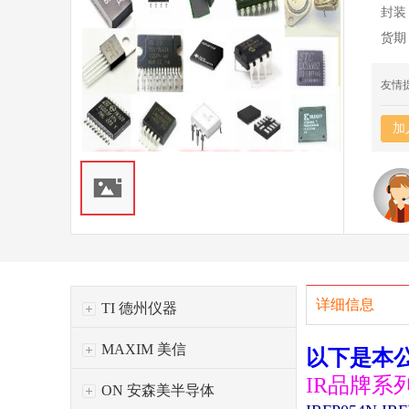
封装
货期
友情
加
详细信息
TI 德州仪器
MAXIM 美信
以下是本
IR品牌系
ON 安森美半导体