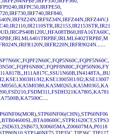
,IRFP264NPBF,IRFP350,IRFP360,
RFP9240,IRFPC50,IRFPE50,
720,IRF730,IRF740,IRF840,
9640N,IRF9Z24N,
IRF9Z34N,IRFZ44N,IRFZ44V,I
C40,
IR2110,IR2110STR,IR2153,IR2153STR,IR21
C20UD,IRGPS40B120U,HFA08TB60,HFA16TA60C,
RPBF,IRLML6401TRPBF,IRLML6402TRPBF,M
024N,IRFR120N,IRFR220N,IRFR9024N......
,SSP7N60C,FQPF2N60C,FQP5N60C,FQPF5N60C,
3N50C,FQPF6N80C,FQPF8N80C,FQP50N06,FY
A817B,,H11A817C,SSU1N60B,IN4148TA,,BU
/H2,KSE13003H1/H2,KSE13005H1/H2,KSE13007
A1M0565,KA5M0380,KA5M0265,KA5M0365,KA
200,FSD210,FSDM311,FSDH321KA7805,KA781
A7500B,KA7500C....
P60NF06(MOR),STP60NF06(CHN),STP60NF06
,BTB04600SL,BTA08600C,STPR1620CT,STPS3
,2SD633,2SB673,X00605MA,Z00607MA,P0118
P80N10,STP140NF75,TIP35C,TIP36C,TIP127,