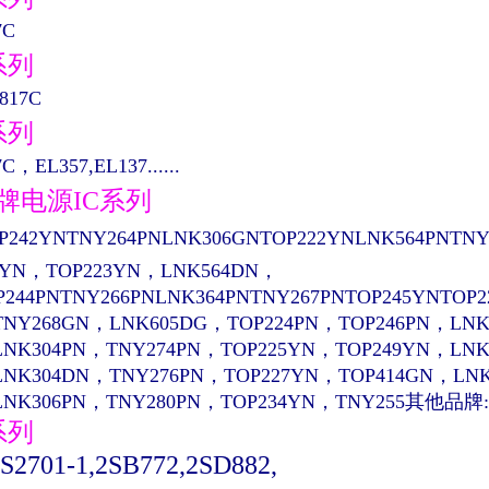
7C
系列
817C
系列
C，EL357,EL137......
品牌电源IC系列
P242YNTNY264PNLNK306GNTOP222YNLNK564PNTNY
4YN，TOP223YN，LNK564DN，
P244PNTNY266PNLNK364PNTNY267PNTOP245YNTOP
TNY268GN，LNK605DG，TOP224PN，TOP246PN，LNK
LNK304PN，TNY274PN，TOP225YN，TOP249YN，LN
LNK304DN，TNY276PN，TOP227YN，TOP414GN，LN
LNK306PN，TNY280PN，TOP234YN，TNY255其他品牌:
系列
PS2701-1,2SB772,2SD882,