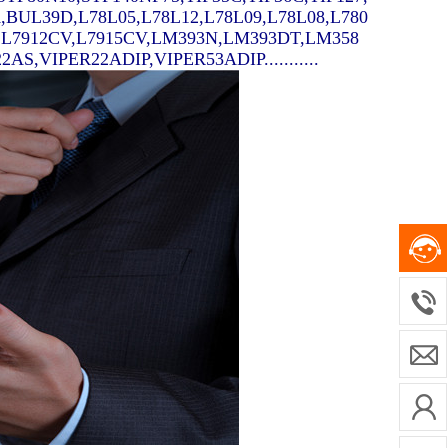
A,BUL39D,L78L05,L78L12,L78L09,L78L08,L780
V,L7912CV,L7915CV,LM393N,LM393DT,LM358
,VIPER22ADIP,VIPER53ADIP...........