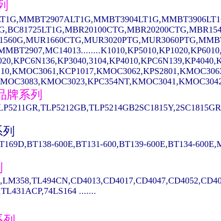
列
T1G,MMBT2907ALT1G,MMBT3904LT1G,MMBT3906LT1
1G,BC81725LT1G,MBR20100CTG,MBR20200CTG,MBR15
1560G,MUR1660CTG,MUR3020PTG,MUR3060PTG,MMBT
MBT2907,MC14013........K1010,KP5010,KP1020,KP6010
020,KPC6N136,KP3040,3104,KP4010,KPC6N139,KP404
10,KMOC3061,KCP1017,KMOC3062,KPS2801,KMOC306
MOC3083,KMOC3023,KPC354NT,KMOC3041,KMOC3042...
A品牌系列
LP5211GR,TLP5212GB,TLP5214GB2SC1815Y,2SC1815GR,
系列
T169D,BT138-600E,BT131-600,BT139-600E,BT134-600E
列
,LM358,TL494CN,CD4013,CD4017,CD4047,CD4052,CD40
TL431ACP,74LS164 .......
系列