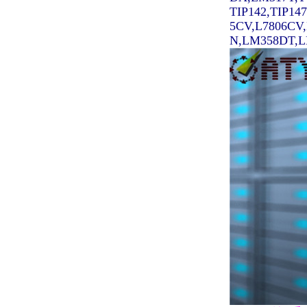
TIP142,TIP14
5CV,L7806CV
N,LM358DT,LM