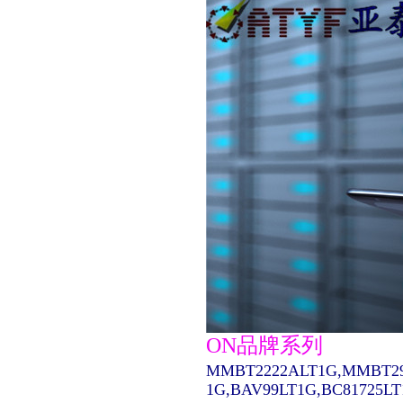
ON品牌系列
MMBT2222ALT1G,MMBT29
1G,BAV99LT1G,BC81725L