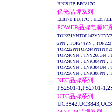
BPC817B,BPC817C
亿光品牌系列
EL817B,EL817C，EL357,EL13
POWER品牌电源IC
TOP221YNTOP242YNTNY2
2PN，TOP244YN，TOP22
TOP222PNTOP244PNTNY2
TOP246YN，TNY268GN，
TOP248YN，LNK304PN，
TOP250YN，LNK304DN，
TOP256YN，LNK306PN，
NEC品牌系列
PS2501-1,PS2701-1,2
UTC品牌系列
UC3842,UC3843,UC3
MAXIM品牌系列