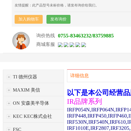
友情提醒：此产品型号未标价格，请发布询价给我们。
加入购物车
发布询价
0755-83463232/83759885
询价热线
商城客服
详细信息
TI 德州仪器
MAXIM 美信
以下是本公司经营品
IR品牌系列
ON 安森美半导体
IRFP054N,IRFP064N,IRFP1
IRFP448,IRFP450,IRFP460,
KEC KEC株式会社
IRF530N,IRF540N,IRF610,I
IRF1010E,IRF2807,IRF3205
FSC