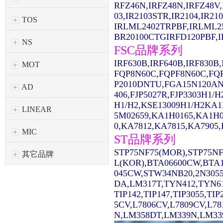
RFZ46N,IRFZ48N,IRFZ48V,
03,IR2103STR,IR2104,IR2
TOS
IRLML2402TRPBF,IRLML2
BR20100CTGIRFD120PBF,IR
NS
FSC品牌系列
IRF630B,IRF640B,IRF830
MOT
FQP8N60C,FQPF8N60C,FQ
P2010DNTU,FGA15N120AN
AD
406,FJP5027R,FJP3303H1/
H1/H2,KSE13009H1/H2KA1
LINEAR
5M02659,KA1H0165,KA1H0
0,KA7812,KA7815,KA7905,
MIC
ST品牌系列
STP75NF75(MOR),STP75NF
其它品牌
L(KOR),BTA06600CW,BTA1
045CW,STW34NB20,2N3055
DA,LM317T,TYN412,TYN61
TIP142,TIP147,TIP3055,TI
5CV,L7806CV,L7809CV,L7
N,LM358DT,LM339N,LM339D