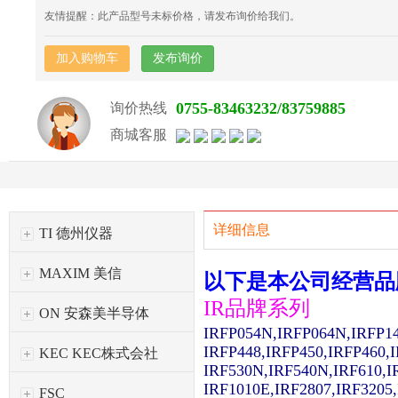
友情提醒：此产品型号未标价格，请发布询价给我们。
加入购物车
发布询价
0755-83463232/83759885
询价热线
商城客服
详细信息
TI 德州仪器
MAXIM 美信
以下是本公司经营品
IR品牌系列
ON 安森美半导体
IRFP054N,IRFP064N,IRFP1
IRFP448,IRFP450,IRFP460,
KEC KEC株式会社
IRF530N,IRF540N,IRF610,I
IRF1010E,IRF2807,IRF3205
FSC