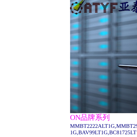
ON品牌系列
MMBT2222ALT1G,MMBT29
1G,BAV99LT1G,BC81725L