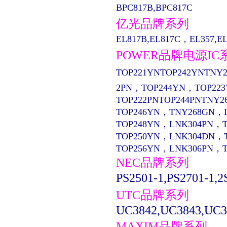
BPC817B,BPC817C
亿光品牌系列
EL817B,EL817C，EL357,EL13
POWER品牌电源IC
TOP221YNTOP242YNTNY2
2PN，TOP244YN，TOP22
TOP222PNTOP244PNTNY2
TOP246YN，TNY268GN，
TOP248YN，LNK304PN，
TOP250YN，LNK304DN，
TOP256YN，LNK306PN，
NEC品牌系列
PS2501-1,PS2701-1,2
UTC品牌系列
UC3842,UC3843,UC3
MAXIM品牌系列