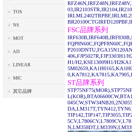
RFZ46N,IRFZ48N,IRFZ48V,
03,IR2103STR,IR2104,IR2
TOS
IRLML2402TRPBF,IRLML2
BR20100CTGIRFD120PBF,IR
NS
FSC品牌系列
IRF630B,IRF640B,IRF830
MOT
FQP8N60C,FQPF8N60C,FQ
P2010DNTU,FGA15N120AN
AD
406,FJP5027R,FJP3303H1/
H1/H2,KSE13009H1/H2KA1
LINEAR
5M02659,KA1H0165,KA1H0
0,KA7812,KA7815,KA7905,
MIC
ST品牌系列
STP75NF75(MOR),STP75NF
其它品牌
L(KOR),BTA06600CW,BTA1
045CW,STW34NB20,2N3055
DA,LM317T,TYN412,TYN61
TIP142,TIP147,TIP3055,TI
5CV,L7806CV,L7809CV,L7
N,LM358DT,LM339N,LM339D