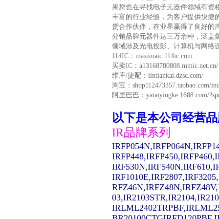
果您也在寻找电子元器件领域有资
丰富的行业经验，为客户提供快捷
货合作伙伴，在业界赢得了良好的声
分销品牌元器件达三万余种，涵盖
领域涉及光电投影、计算机与网络设
114IC：maximaic.114ic.com
买卖IC：a13168780808.mmic.net.cn/
维库/捷配：lintiankai.dzsc.com/
淘宝：shop112473357.taobao.com/ind
阿里巴巴：yataiyingke.1688.com/?sp
以下是本公司经营品
IR品牌系列
IRFP054N,IRFP064N,IRFP1
IRFP448,IRFP450,IRFP460,
IRF530N,IRF540N,IRF610,I
IRF1010E,IRF2807,IRF3205
RFZ46N,IRFZ48N,IRFZ48V,
03,IR2103STR,IR2104,IR2
IRLML2402TRPBF,IRLML2
BR20100CTGIRFD120PBF,IR