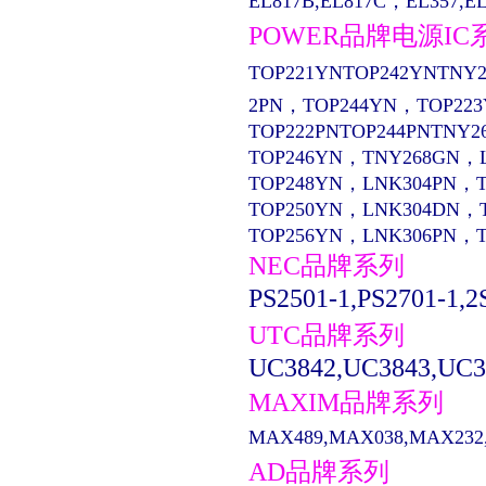
EL817B,EL817C，EL357,EL13
POWER品牌电源IC
TOP221YNTOP242YNTNY2
2PN，TOP244YN，TOP22
TOP222PNTOP244PNTNY2
TOP246YN，TNY268GN，
TOP248YN，LNK304PN，
TOP250YN，LNK304DN，
TOP256YN，LNK306PN，
NEC品牌系列
PS2501-1,PS2701-1,2
UTC品牌系列
UC3842,UC3843,UC3
MAXIM品牌系列
MAX489,MAX038,MAX232,M
AD品牌系列