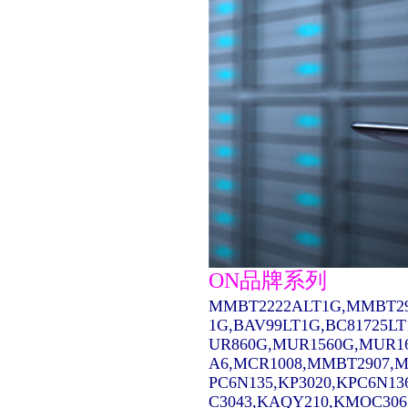
ON品牌系列
MMBT2222ALT1G,MMBT29
1G,BAV99LT1G,BC81725L
UR860G,MUR1560G,MUR1
A6,MCR1008,MMBT2907,MC14
PC6N135,KP3020,KPC6N13
C3043,KAQY210,KMOC306