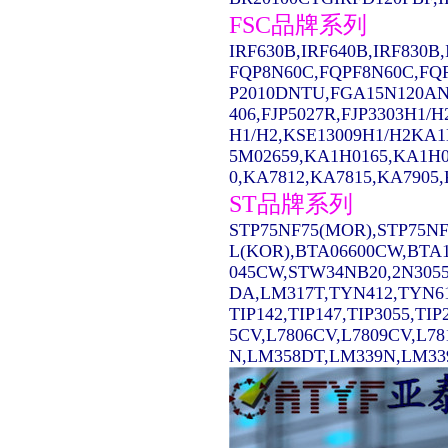
FSC品牌系列
IRF630B,IRF640B,IRF830
FQP8N60C,FQPF8N60C,FQ
P2010DNTU,FGA15N120AN
406,FJP5027R,FJP3303H1/
H1/H2,KSE13009H1/H2KA1
5M02659,KA1H0165,KA1H0
0,KA7812,KA7815,KA7905,
ST品牌系列
STP75NF75(MOR),STP75NF
L(KOR),BTA06600CW,BTA1
045CW,STW34NB20,2N3055
DA,LM317T,TYN412,TYN61
TIP142,TIP147,TIP3055,TI
5CV,L7806CV,L7809CV,L7
N,LM358DT,LM339N,LM339D