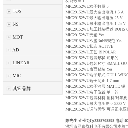
功能数量 1
MIC29152WU端子数量 5
TOS
MIC29152WU最大输出电流 1.5 A
MIC29152WU最大输出电压 25 V
MIC29152WU最小输出电压 1.25 
NS
MIC29152WU加工封装描述 ROHS COM
MIC29152WU无铅 Yes
MOT
MIC29152WU欧盟RoHS规范 Yes
MIC29152WU状态 ACTIVE
AD
MIC29152WU工艺 BIPOLAR
MIC29152WU包装形状 矩形的
LINEAR
MIC29152WU包装尺寸 SMALL OU
MIC29152WU表面贴装 Yes
MIC29152WU端子形式 GULL WI
MIC
MIC29152WU端子间距 1.7 mm
MIC29152WU端子涂层 MATTE 锡
其它品牌
MIC29152WU端子位置 单一的
MIC29152WU包装材料 塑料/环氧
MIC29152WU最大电压差 0.6000 
MIC29152WU调节类型 可调正
陈先生 企业QQ:2355705595 电话:075
深圳市亚泰盈科电子有限公司本着“