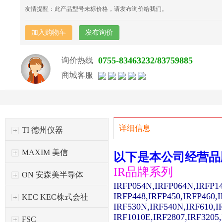
友情提醒：此产品型号未标价格，请发布询价给我们。
加入购物车
发布询价
0755-83463232/83759885
询价热线
商城客服
详细信息
TI 德州仪器
MAXIM 美信
以下是本公司经营品
IR品牌系列
ON 安森美半导体
IRFP054N,IRFP064N,IRFP1
IRFP448,IRFP450,IRFP460,
KEC KEC株式会社
IRF530N,IRF540N,IRF610,I
IRF1010E,IRF2807,IRF3205
FSC