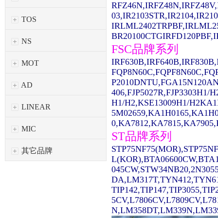
RFZ46N,IRFZ48N,IRFZ48V,
03,IR2103STR,IR2104,IR2
TOS
IRLML2402TRPBF,IRLML2
BR20100CTGIRFD120PBF,IR
NS
FSC品牌系列
IRF630B,IRF640B,IRF830
MOT
FQP8N60C,FQPF8N60C,FQ
P2010DNTU,FGA15N120AN
AD
406,FJP5027R,FJP3303H1/
H1/H2,KSE13009H1/H2KA1
LINEAR
5M02659,KA1H0165,KA1H0
0,KA7812,KA7815,KA7905,
MIC
ST品牌系列
STP75NF75(MOR),STP75NF
其它品牌
L(KOR),BTA06600CW,BTA1
045CW,STW34NB20,2N3055
DA,LM317T,TYN412,TYN61
TIP142,TIP147,TIP3055,TI
5CV,L7806CV,L7809CV,L7
N,LM358DT,LM339N,LM339D