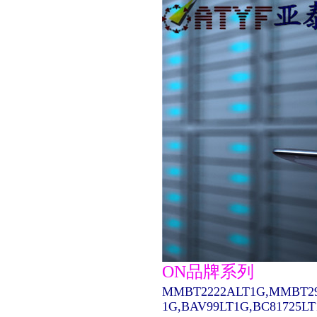
ON品牌系列
MMBT2222ALT1G,MMBT29
1G,BAV99LT1G,BC81725L