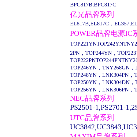
BPC817B,BPC817C
亿光品牌系列
EL817B,EL817C，EL357,EL13
POWER品牌电源IC
TOP221YNTOP242YNTNY2
2PN，TOP244YN，TOP22
TOP222PNTOP244PNTNY2
TOP246YN，TNY268GN，
TOP248YN，LNK304PN，
TOP250YN，LNK304DN，
TOP256YN，LNK306PN，
NEC品牌系列
PS2501-1,PS2701-1,2
UTC品牌系列
UC3842,UC3843,UC3
MAXIM品牌系列