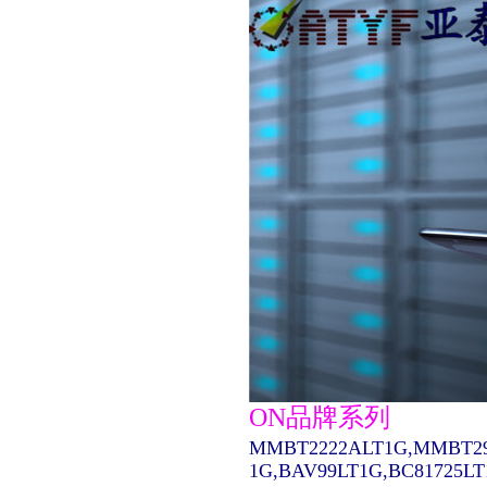
ON品牌系列
MMBT2222ALT1G,MMBT29
1G,BAV99LT1G,BC81725L