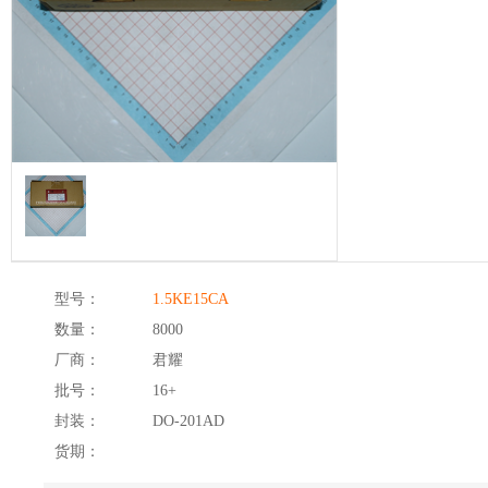
型号：
1.5KE15CA
数量：
8000
厂商：
君耀
批号：
16+
封装：
DO-201AD
货期：