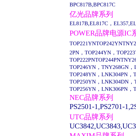
BPC817B,BPC817C
亿光品牌系列
EL817B,EL817C，EL357,EL13
POWER品牌电源IC
TOP221YNTOP242YNTNY2
2PN，TOP244YN，TOP22
TOP222PNTOP244PNTNY2
TOP246YN，TNY268GN，
TOP248YN，LNK304PN，
TOP250YN，LNK304DN，
TOP256YN，LNK306PN，
NEC品牌系列
PS2501-1,PS2701-1,2
UTC品牌系列
UC3842,UC3843,UC3
MAXIM品牌系列