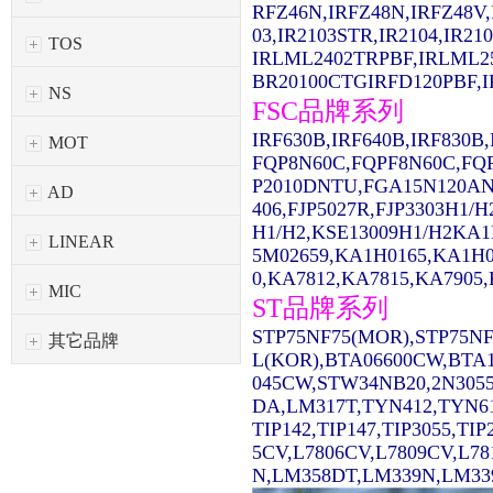
RFZ46N,IRFZ48N,IRFZ48V,
03,IR2103STR,IR2104,IR2
TOS
IRLML2402TRPBF,IRLML2
BR20100CTGIRFD120PBF,IR
NS
FSC品牌系列
IRF630B,IRF640B,IRF830
MOT
FQP8N60C,FQPF8N60C,FQ
P2010DNTU,FGA15N120AN
AD
406,FJP5027R,FJP3303H1/
H1/H2,KSE13009H1/H2KA1
LINEAR
5M02659,KA1H0165,KA1H0
0,KA7812,KA7815,KA7905,
MIC
ST品牌系列
STP75NF75(MOR),STP75NF
其它品牌
L(KOR),BTA06600CW,BTA1
045CW,STW34NB20,2N3055
DA,LM317T,TYN412,TYN61
TIP142,TIP147,TIP3055,TI
5CV,L7806CV,L7809CV,L7
N,LM358DT,LM339N,LM339D