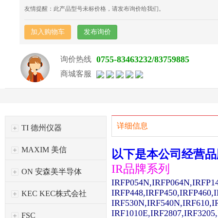
友情提醒：此产品型号未标价格，请发布询价给我们。
加入购物车
发布询价
0755-83463232/83759885
询价热线
商城客服
详细信息
TI 德州仪器
MAXIM 美信
以下是本公司经营品
IR品牌系列
ON 安森美半导体
IRFP054N,IRFP064N,IRFP1
IRFP448,IRFP450,IRFP460,
KEC KEC株式会社
IRF530N,IRF540N,IRF610,I
IRF1010E,IRF2807,IRF3205
FSC