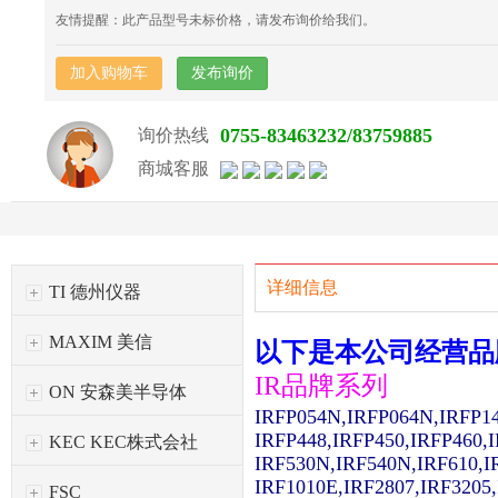
友情提醒：此产品型号未标价格，请发布询价给我们。
加入购物车
发布询价
0755-83463232/83759885
询价热线
商城客服
详细信息
TI 德州仪器
MAXIM 美信
以下是本公司经营品
IR品牌系列
ON 安森美半导体
IRFP054N,IRFP064N,IRFP1
IRFP448,IRFP450,IRFP460,
KEC KEC株式会社
IRF530N,IRF540N,IRF610,I
IRF1010E,IRF2807,IRF3205
FSC