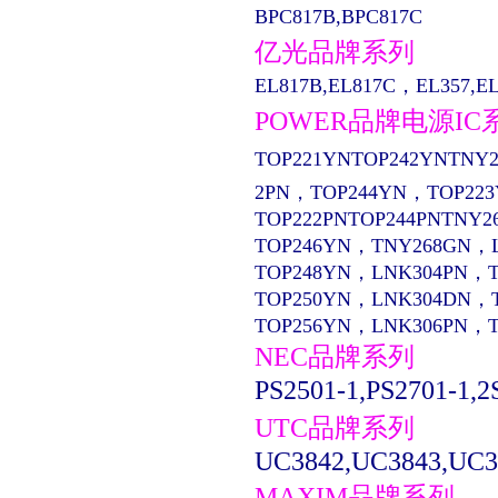
BPC817B,BPC817C
亿光品牌系列
EL817B,EL817C，EL357,EL13
POWER品牌电源IC
TOP221YNTOP242YNTNY2
2PN，TOP244YN，TOP22
TOP222PNTOP244PNTNY2
TOP246YN，TNY268GN，
TOP248YN，LNK304PN，
TOP250YN，LNK304DN，
TOP256YN，LNK306PN，
NEC品牌系列
PS2501-1,PS2701-1,2
UTC品牌系列
UC3842,UC3843,UC3
MAXIM品牌系列