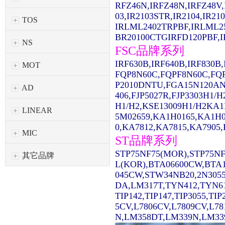
RFZ46N,IRFZ48N,IRFZ48V,
03,IR2103STR,IR2104,IR2
TOS
IRLML2402TRPBF,IRLML2
BR20100CTGIRFD120PBF,IR
NS
FSC品牌系列
IRF630B,IRF640B,IRF830
MOT
FQP8N60C,FQPF8N60C,FQ
P2010DNTU,FGA15N120AN
AD
406,FJP5027R,FJP3303H1/
H1/H2,KSE13009H1/H2KA1
LINEAR
5M02659,KA1H0165,KA1H0
0,KA7812,KA7815,KA7905,
MIC
ST品牌系列
STP75NF75(MOR),STP75NF
其它品牌
L(KOR),BTA06600CW,BTA1
045CW,STW34NB20,2N3055
DA,LM317T,TYN412,TYN61
TIP142,TIP147,TIP3055,TI
5CV,L7806CV,L7809CV,L7
N,LM358DT,LM339N,LM339D