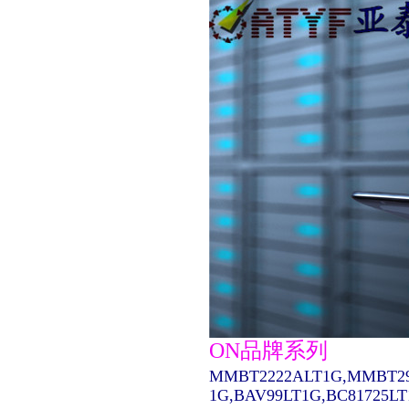
ON品牌系列
MMBT2222ALT1G,MMBT29
1G,BAV99LT1G,BC81725L