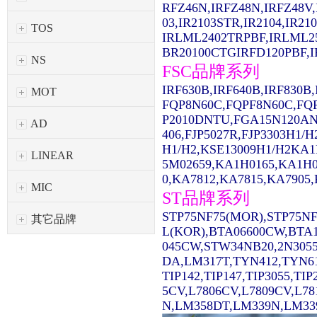
RFZ46N,IRFZ48N,IRFZ48V,
03,IR2103STR,IR2104,IR2
TOS
IRLML2402TRPBF,IRLML2
BR20100CTGIRFD120PBF,IR
NS
FSC品牌系列
IRF630B,IRF640B,IRF830
MOT
FQP8N60C,FQPF8N60C,FQ
P2010DNTU,FGA15N120AN
AD
406,FJP5027R,FJP3303H1/
H1/H2,KSE13009H1/H2KA1
LINEAR
5M02659,KA1H0165,KA1H0
0,KA7812,KA7815,KA7905,
MIC
ST品牌系列
STP75NF75(MOR),STP75NF
其它品牌
L(KOR),BTA06600CW,BTA1
045CW,STW34NB20,2N3055
DA,LM317T,TYN412,TYN61
TIP142,TIP147,TIP3055,TI
5CV,L7806CV,L7809CV,L7
N,LM358DT,LM339N,LM339D