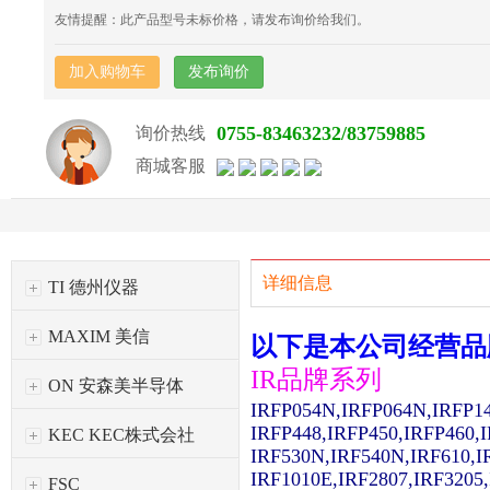
友情提醒：此产品型号未标价格，请发布询价给我们。
加入购物车
发布询价
0755-83463232/83759885
询价热线
商城客服
详细信息
TI 德州仪器
MAXIM 美信
以下是本公司经营品
IR品牌系列
ON 安森美半导体
IRFP054N,IRFP064N,IRFP1
IRFP448,IRFP450,IRFP460,
KEC KEC株式会社
IRF530N,IRF540N,IRF610,I
IRF1010E,IRF2807,IRF3205
FSC