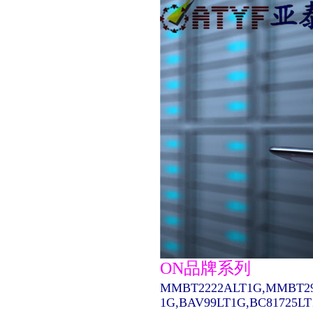
ON品牌系列
MMBT2222ALT1G,MMBT29
1G,BAV99LT1G,BC81725L