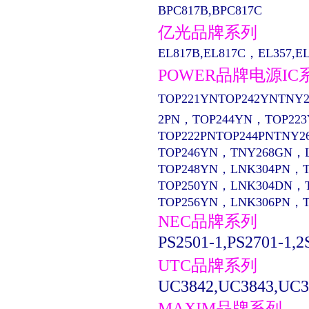
BPC817B,BPC817C
亿光品牌系列
EL817B,EL817C，EL357,EL13
POWER品牌电源IC
TOP221YNTOP242YNTNY2
2PN，TOP244YN，TOP22
TOP222PNTOP244PNTNY2
TOP246YN，TNY268GN，
TOP248YN，LNK304PN，
TOP250YN，LNK304DN，
TOP256YN，LNK306PN，
NEC品牌系列
PS2501-1,PS2701-1,2
UTC品牌系列
UC3842,UC3843,UC3
MAXIM品牌系列