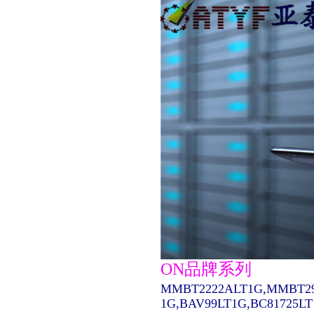
ON品牌系列
MMBT2222ALT1G,MMBT29
1G,BAV99LT1G,BC81725L