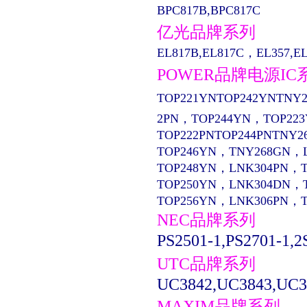
BPC817B,BPC817C
亿光品牌系列
EL817B,EL817C，EL357,EL13
POWER品牌电源IC
TOP221YNTOP242YNTNY2
2PN，TOP244YN，TOP22
TOP222PNTOP244PNTNY2
TOP246YN，TNY268GN，
TOP248YN，LNK304PN，
TOP250YN，LNK304DN，
TOP256YN，LNK306PN，
NEC品牌系列
PS2501-1,PS2701-1,2
UTC品牌系列
UC3842,UC3843,UC3
MAXIM品牌系列