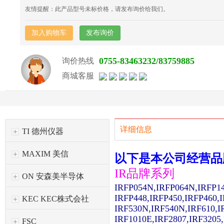
友情提醒：此产品型号未标价格，请发布询价给我们。
加入购物车
发布询价
0755-83463232/83759885
询价热线
商城客服
详细信息
TI 德州仪器
MAXIM 美信
以下是本公司经营品
IR品牌系列
ON 安森美半导体
IRFP054N,IRFP064N,IRFP1
IRFP448,IRFP450,IRFP460,
KEC KEC株式会社
IRF530N,IRF540N,IRF610,I
IRF1010E,IRF2807,IRF3205
FSC