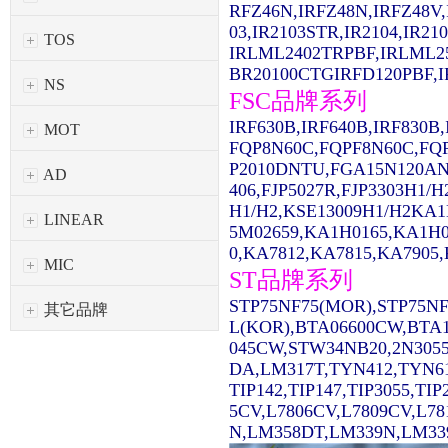
RFZ46N,IRFZ48N,IRFZ48V,
03,IR2103STR,IR2104,IR2
TOS
IRLML2402TRPBF,IRLML2
BR20100CTGIRFD120PBF,IR
NS
FSC品牌系列
IRF630B,IRF640B,IRF830
MOT
FQP8N60C,FQPF8N60C,FQ
P2010DNTU,FGA15N120AN
AD
406,FJP5027R,FJP3303H1/
H1/H2,KSE13009H1/H2KA1
LINEAR
5M02659,KA1H0165,KA1H0
0,KA7812,KA7815,KA7905,
MIC
ST品牌系列
STP75NF75(MOR),STP75NF
其它品牌
L(KOR),BTA06600CW,BTA1
045CW,STW34NB20,2N3055
DA,LM317T,TYN412,TYN61
TIP142,TIP147,TIP3055,TI
5CV,L7806CV,L7809CV,L7
N,LM358DT,LM339N,LM339D