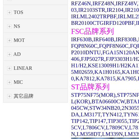
RFZ46N,IRFZ48N,IRFZ48V,
03,IR2103STR,IR2104,IR2
TOS
IRLML2402TRPBF,IRLML2
BR20100CTGIRFD120PBF,IR
NS
FSC品牌系列
IRF630B,IRF640B,IRF830
MOT
FQP8N60C,FQPF8N60C,FQ
P2010DNTU,FGA15N120AN
AD
406,FJP5027R,FJP3303H1/
H1/H2,KSE13009H1/H2KA1
LINEAR
5M02659,KA1H0165,KA1H0
0,KA7812,KA7815,KA7905,
MIC
ST品牌系列
STP75NF75(MOR),STP75NF
其它品牌
L(KOR),BTA06600CW,BTA1
045CW,STW34NB20,2N3055
DA,LM317T,TYN412,TYN61
TIP142,TIP147,TIP3055,TI
5CV,L7806CV,L7809CV,L7
N,LM358DT,LM339N,LM339D