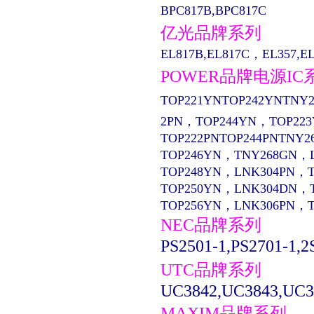
BPC817B,BPC817C
亿光品牌系列
EL817B,EL817C，EL357,EL13
POWER品牌电源IC
TOP221YNTOP242YNTNY2
2PN，TOP244YN，TOP22
TOP222PNTOP244PNTNY2
TOP246YN，TNY268GN，
TOP248YN，LNK304PN，
TOP250YN，LNK304DN，
TOP256YN，LNK306PN，
NEC品牌系列
PS2501-1,PS2701-1,2
UTC品牌系列
UC3842,UC3843,UC3
MAXIM品牌系列