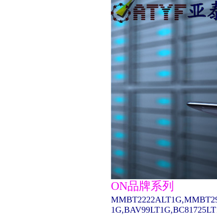
ON品牌系列
MMBT2222ALT1G,MMBT29
1G,BAV99LT1G,BC81725L