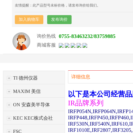
友情提醒：此产品型号未标价格，请发布询价给我们。
加入购物车
发布询价
0755-83463232/83759885
询价热线
商城客服
详细信息
TI 德州仪器
MAXIM 美信
以下是本公司经营品
IR品牌系列
ON 安森美半导体
IRFP054N,IRFP064N,IRFP1
IRFP448,IRFP450,IRFP460,
KEC KEC株式会社
IRF530N,IRF540N,IRF610,I
IRF1010E,IRF2807,IRF3205
FSC