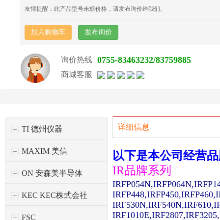
友情提醒：此产品型号未标价格，请发布询价给我们。
加入购物车
发布询价
0755-83463232/83759885
询价热线
商城客服
详细信息
TI 德州仪器
MAXIM 美信
以下是本公司经营品
IR品牌系列
ON 安森美半导体
IRFP054N,IRFP064N,IRFP1
IRFP448,IRFP450,IRFP460,
KEC KEC株式会社
IRF530N,IRF540N,IRF610,I
IRF1010E,IRF2807,IRF3205
FSC