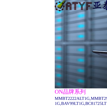
ON品牌系列
MMBT2222ALT1G,MMBT29
1G,BAV99LT1G,BC81725L