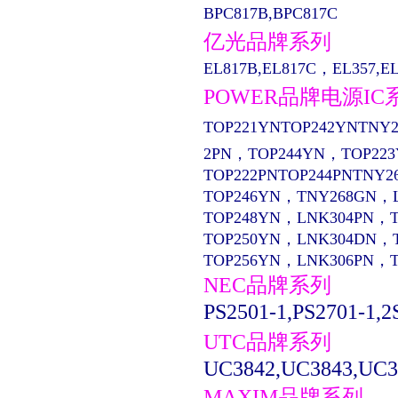
BPC817B,BPC817C
亿光品牌系列
EL817B,EL817C，EL357,EL13
POWER品牌电源IC
TOP221YNTOP242YNTNY2
2PN，TOP244YN，TOP22
TOP222PNTOP244PNTNY2
TOP246YN，TNY268GN，
TOP248YN，LNK304PN，
TOP250YN，LNK304DN，
TOP256YN，LNK306PN，
NEC品牌系列
PS2501-1,PS2701-1,2
UTC品牌系列
UC3842,UC3843,UC3
MAXIM品牌系列