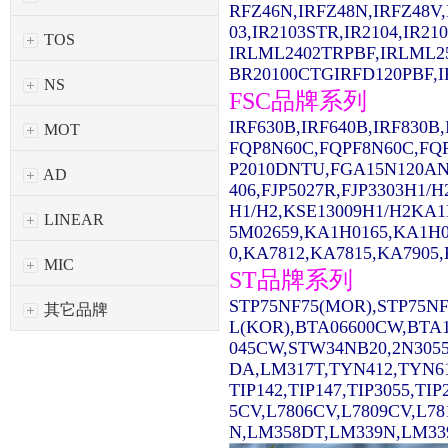
RFZ46N,IRFZ48N,IRFZ48V,
03,IR2103STR,IR2104,IR2
TOS
IRLML2402TRPBF,IRLML2
BR20100CTGIRFD120PBF,IR
NS
FSC品牌系列
IRF630B,IRF640B,IRF830
MOT
FQP8N60C,FQPF8N60C,FQ
P2010DNTU,FGA15N120AN
AD
406,FJP5027R,FJP3303H1/
H1/H2,KSE13009H1/H2KA1
LINEAR
5M02659,KA1H0165,KA1H0
0,KA7812,KA7815,KA7905,
MIC
ST品牌系列
STP75NF75(MOR),STP75NF
其它品牌
L(KOR),BTA06600CW,BTA1
045CW,STW34NB20,2N3055
DA,LM317T,TYN412,TYN61
TIP142,TIP147,TIP3055,TI
5CV,L7806CV,L7809CV,L7
N,LM358DT,LM339N,LM339D