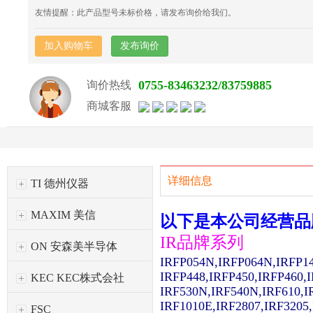
友情提醒：此产品型号未标价格，请发布询价给我们。
加入购物车
发布询价
0755-83463232/83759885
询价热线
商城客服
详细信息
TI 德州仪器
MAXIM 美信
以下是本公司经营品
IR品牌系列
ON 安森美半导体
IRFP054N,IRFP064N,IRFP1
IRFP448,IRFP450,IRFP460,
KEC KEC株式会社
IRF530N,IRF540N,IRF610,I
IRF1010E,IRF2807,IRF3205
FSC