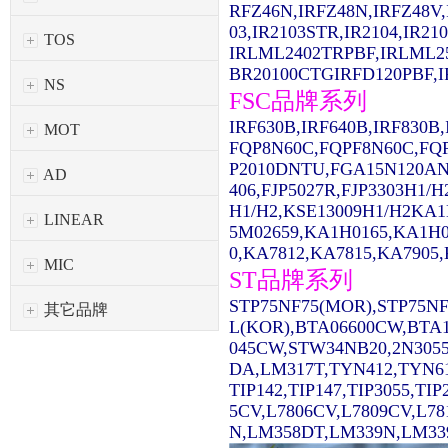
RFZ46N,IRFZ48N,IRFZ48V,
03,IR2103STR,IR2104,IR2
TOS
IRLML2402TRPBF,IRLML2
BR20100CTGIRFD120PBF,IR
NS
FSC品牌系列
IRF630B,IRF640B,IRF830
MOT
FQP8N60C,FQPF8N60C,FQ
P2010DNTU,FGA15N120AN
AD
406,FJP5027R,FJP3303H1/
H1/H2,KSE13009H1/H2KA1
LINEAR
5M02659,KA1H0165,KA1H0
0,KA7812,KA7815,KA7905,
MIC
ST品牌系列
STP75NF75(MOR),STP75NF
其它品牌
L(KOR),BTA06600CW,BTA1
045CW,STW34NB20,2N3055
DA,LM317T,TYN412,TYN61
TIP142,TIP147,TIP3055,TI
5CV,L7806CV,L7809CV,L7
N,LM358DT,LM339N,LM339D