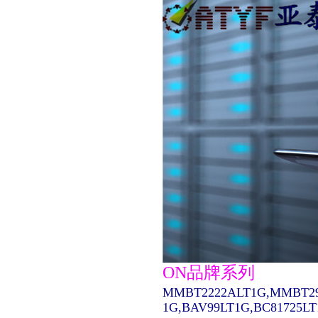
ON品牌系列
MMBT2222ALT1G,MMBT29
1G,BAV99LT1G,BC81725L