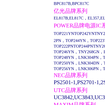
BPC817B,BPC817C
亿光品牌系列
EL817B,EL817C，EL357,EL13
POWER品牌电源IC
TOP221YNTOP242YNTNY2
2PN，TOP244YN，TOP22
TOP222PNTOP244PNTNY2
TOP246YN，TNY268GN，
TOP248YN，LNK304PN，
TOP250YN，LNK304DN，
TOP256YN，LNK306PN，
NEC品牌系列
PS2501-1,PS2701-1,2
UTC品牌系列
UC3842,UC3843,UC3
MAXIM品牌系列