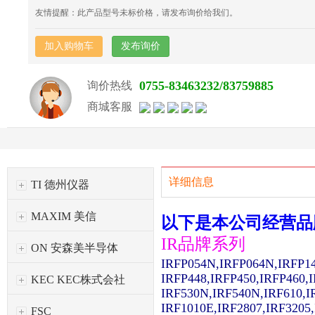
友情提醒：此产品型号未标价格，请发布询价给我们。
加入购物车
发布询价
0755-83463232/83759885
询价热线
商城客服
详细信息
TI 德州仪器
MAXIM 美信
以下是本公司经营品
IR品牌系列
ON 安森美半导体
IRFP054N,IRFP064N,IRFP1
IRFP448,IRFP450,IRFP460,
KEC KEC株式会社
IRF530N,IRF540N,IRF610,I
IRF1010E,IRF2807,IRF3205
FSC