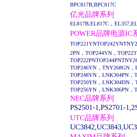
BPC817B,BPC817C
亿光品牌系列
EL817B,EL817C，EL357,EL13
POWER品牌电源IC
TOP221YNTOP242YNTNY2
2PN，TOP244YN，TOP22
TOP222PNTOP244PNTNY2
TOP246YN，TNY268GN，
TOP248YN，LNK304PN，
TOP250YN，LNK304DN，
TOP256YN，LNK306PN，
NEC品牌系列
PS2501-1,PS2701-1,2
UTC品牌系列
UC3842,UC3843,UC3
MAXIM品牌系列