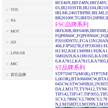
RFZ46N,IRFZ48N,IRFZ48V,
03,IR2103STR,IR2104,IR2
TOS
IRLML2402TRPBF,IRLML2
BR20100CTGIRFD120PBF,IR
NS
FSC品牌系列
IRF630B,IRF640B,IRF830
MOT
FQP8N60C,FQPF8N60C,FQ
P2010DNTU,FGA15N120AN
AD
406,FJP5027R,FJP3303H1/
H1/H2,KSE13009H1/H2KA1
LINEAR
5M02659,KA1H0165,KA1H0
0,KA7812,KA7815,KA7905,
MIC
ST品牌系列
STP75NF75(MOR),STP75NF
其它品牌
L(KOR),BTA06600CW,BTA1
045CW,STW34NB20,2N3055
DA,LM317T,TYN412,TYN61
TIP142,TIP147,TIP3055,TI
5CV,L7806CV,L7809CV,L7
N,LM358DT,LM339N,LM339D