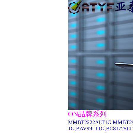
ON品牌系列
MMBT2222ALT1G,MMBT29
1G,BAV99LT1G,BC81725L