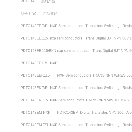
PDTC143ET系列产品
型号
厂家
产品描述
PDTC143EE T/R
NXP Semiconductors
Transistors Switching - Res
PDTC143EE,115
nxp semiconductors
Trans Digital BJT NPN 50V 
PDTC143EE,115/BKN
nxp semiconductors
Trans Digital BJT NPN 
PDTC143EE115
NXP
PDTC143EEF,115
NXP Semiconductors
TRANS NPN W/RES 50V
PDTC143EK T/R
NXP Semiconductors
Transistors Switching - Res
PDTC143EK,115
NXP Semiconductors
TRANS NPN 50V 100MA SO
PDTC143EM
NXP
PDTC143EM, Digital Transistor, NPN 100mA 50
PDTC143EM T/R
NXP Semiconductors
Transistors Switching - Res