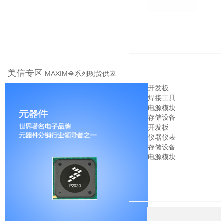
MIC2774N-29YM5
MIC2026-1YM
MIC29152WU
MIC2288YD5
MIC2287YD5
MIC2506YM
MICREL
MICREL
MICREL
MICREL
MICREL
MICREL
美信专区
MAXIM全系列现货供应
开发板
焊接工具
电源模块
存储设备
开发板
仪器仪表
存储设备
电源模块